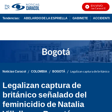
EN VIVO
Noticias Caracol En Vivo
Tendencias:
ABELARDO DE LA ESPRIELLA
GABINETE
ACCIDENTE 
PUBLICIDAD
/
/
/
Noticias Caracol
COLOMBIA
BOGOTÁ
Legalizan captura de británico s
Legalizan captura de
británico señalado del
feminicidio de Natalia