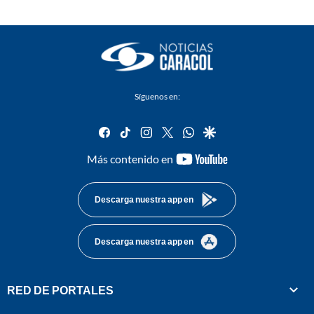
Síguenos en:
facebook
tiktok
instagram
twitter
whatsapp
google
youtube-
Más contenido en
footer
Descarga nuestra app en
Descarga nuestra app en
RED DE PORTALES