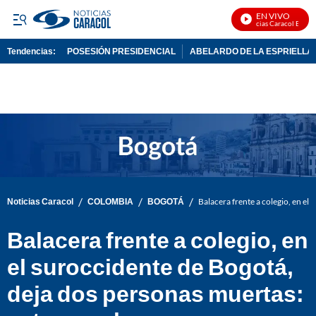
EN VIVO
Noticias Caracol En Viv
Tendencias:
POSESIÓN PRESIDENCIAL
ABELARDO DE LA ESPRIELLA
PUBLICIDAD
/
/
/
Noticias Caracol
COLOMBIA
BOGOTÁ
Balacera frente a colegio, en el
Balacera frente a colegio, en
el suroccidente de Bogotá,
deja dos personas muertas: