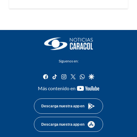
Síguenos en:
facebook
tiktok
instagram
twitter
whatsapp
google
youtube-
Más contenido en
footer
Descarga nuestra app en
Descarga nuestra app en