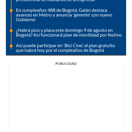
En cumpleaños 488 de Bogotá, Galán destaca
avances en Metro y anuncia 'gerente' con nuevo
Gobierno
¿Habrá pico y placa este domingo 9 de agosto en
Bogotá? Así funcionará plan de movilidad por festivo
Así puede participar en 'Bici Cine', el plan gratuito
que habrá hoy por el cumpleaños de Bogotá
PUBLICIDAD