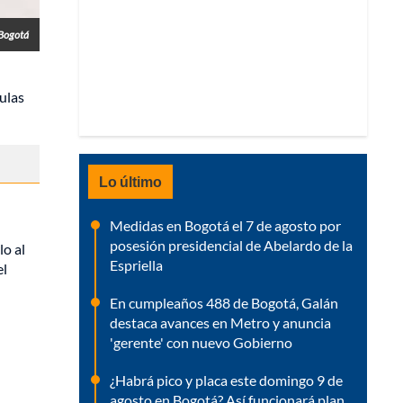
 Bogotá
ulas
Lo último
Medidas en Bogotá el 7 de agosto por
posesión presidencial de Abelardo de la
o al
Espriella
el
En cumpleaños 488 de Bogotá, Galán
destaca avances en Metro y anuncia
'gerente' con nuevo Gobierno
¿Habrá pico y placa este domingo 9 de
agosto en Bogotá? Así funcionará plan