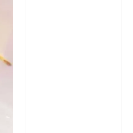
Facebook
X
Whatsapp
Copiar enlace
Telegram
LinkedIn