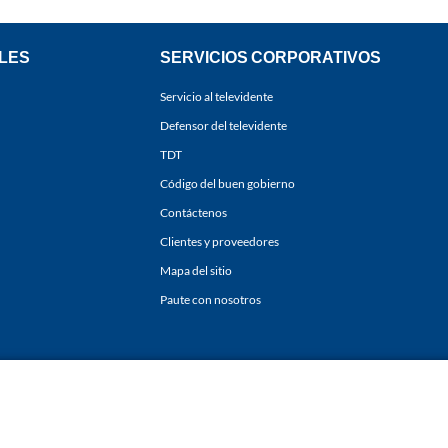
LES
SERVICIOS CORPORATIVOS
Servicio al televidente
Defensor del televidente
TDT
Código del buen gobierno
Contáctenos
Clientes y proveedores
Mapa del sitio
Paute con nosotros
ones
y
Políticas de Tratamiento de la Información
de
CARACOL TELEVISIÓN S.A.
Todo