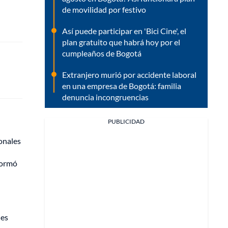
de movilidad por festivo
Así puede participar en 'Bici Cine', el
plan gratuito que habrá hoy por el
cumpleaños de Bogotá
Extranjero murió por accidente laboral
en una empresa de Bogotá: familia
denuncia incongruencias
PUBLICIDAD
onales
nformó
nes