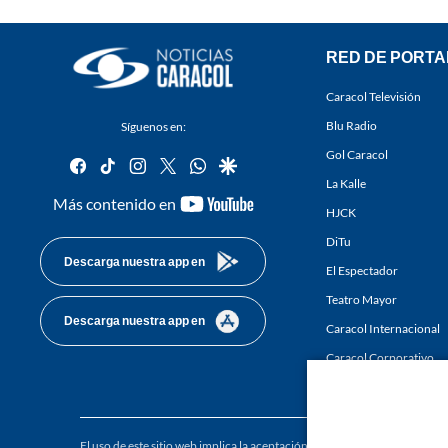
RED DE PORTA
Caracol Televisión
Blu Radio
Síguenos en:
Gol Caracol
facebook
tiktok
instagram
twitter
whatsapp
google
La Kalle
youtube-
Más contenido en
HJCK
footer
DiTu
Descarga nuestra app en
El Espectador
Teatro Mayor
Descarga nuestra app en
Caracol Internacional
Caracol Corporativo
Caracol Next
El uso de este sitio web implica la aceptación de los
Términos y condici