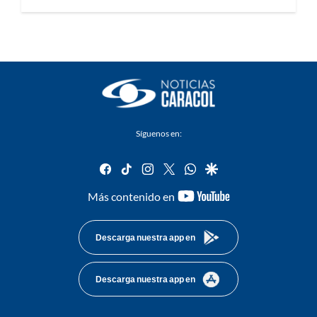
Síguenos en:
facebook
tiktok
instagram
twitter
whatsapp
google
youtube-
Más contenido en
footer
Descarga nuestra app en
Descarga nuestra app en