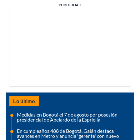
PUBLICIDAD
Lo último
Medidas en Bogotá el 7 de agosto por posesión
presidencial de Abelardo de la Espriella
En cumpleaños 488 de Bogotá, Galán destaca
avances en Metro y anuncia 'gerente' con nuevo