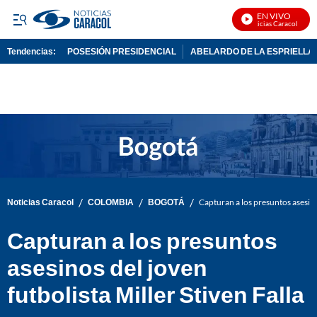
EN VIVO
Noticias Caracol En Viv
Tendencias:
POSESIÓN PRESIDENCIAL
ABELARDO DE LA ESPRIELLA
PUBLICIDAD
/
/
/
Noticias Caracol
COLOMBIA
BOGOTÁ
Capturan a los presuntos asesinos
Capturan a los presuntos
asesinos del joven
futbolista Miller Stiven Falla