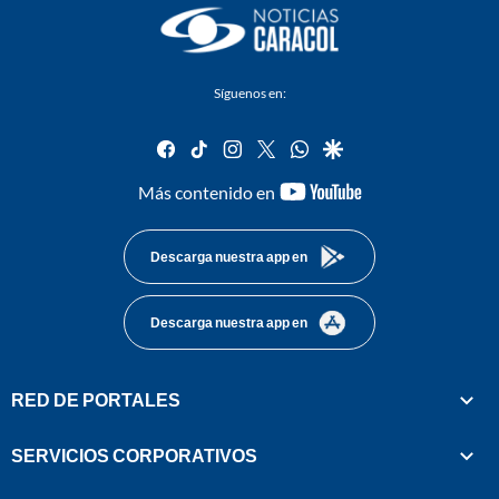
Síguenos en:
facebook
tiktok
instagram
twitter
whatsapp
google
youtube-
Más contenido en
footer
Descarga nuestra app en
Descarga nuestra app en
RED DE PORTALES
SERVICIOS CORPORATIVOS