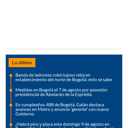
Lo último
Banda de ladrones robó lujoso reloj en
establecimiento del norte de Bogotá: esto se sabe
Medidas en Bogotá el 7 de agosto por posesión
presidencial de Abelardo de la Espriella
En cumpleaños 488 de Bogotá, Galán destaca
avances en Metro y anuncia 'gerente' con nuevo
Gobierno
¿Habrá pico y placa este domingo 9 de agosto en