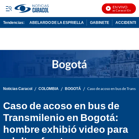
EN VIVO
Noticias Caracol En Vivo
Tendencias:
ABELARDO DE LA ESPRIELLA
GABINETE
ACCIDENTE 
PUBLICIDAD
/
/
/
Noticias Caracol
COLOMBIA
BOGOTÁ
Caso de acoso en bus de Transmi
Caso de acoso en bus de
Transmilenio en Bogotá:
hombre exhibió video para