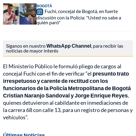
BOGOTÁ
Fuchi, concejal de Bogotá, en fuerte
discusión con la Policía: "Usted no sabe a
quién paró"
Síganos en nuestro
WhatsApp Channel
, para recibir las
noticias de mayor interés
El Ministerio Público le formuló pliego de cargos al
concejal Fuchi con el fin de verificar “el
presunto trato
irrespetuoso y carente de rectitud con los
funcionarios de la Policía Metropolitana de Bogotá
Cristian Naranjo Sandoval y Jorge Enrique Reyes
,
quienes detuvieron al cabildante en inmediaciones de
la carrera 68 con calle 13, para un registro de personas y
vehículos”.
Últimas Noticias