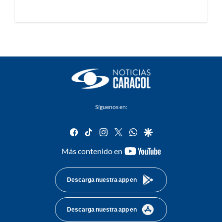
Síguenos en:
facebook
tiktok
instagram
twitter
whatsapp
google
youtube-
Más contenido en
footer
Descarga nuestra app en
Descarga nuestra app en