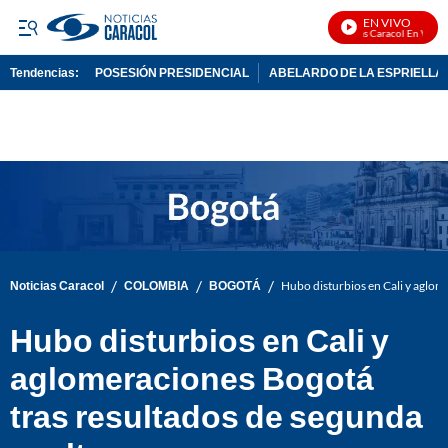
EN VIVO
Noticias Caracol En Vivo
Tendencias:
POSESIÓN PRESIDENCIAL
ABELARDO DE LA ESPRIELLA
PUBLICIDAD
/
/
/
Noticias Caracol
COLOMBIA
BOGOTÁ
Hubo disturbios en Cali y aglom
Hubo disturbios en Cali y
aglomeraciones Bogotá
tras resultados de segunda