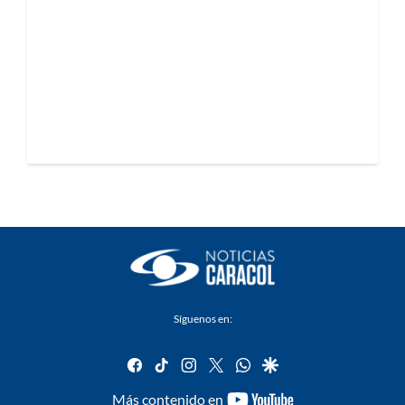
Síguenos en:
facebook
tiktok
instagram
twitter
whatsapp
google
youtube-
Más contenido en