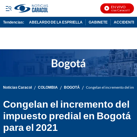
EN VIVO
Noticias Caracol En Vivo
Tendencias:
ABELARDO DE LA ESPRIELLA
GABINETE
ACCIDENTE 
PUBLICIDAD
/
/
/
Noticias Caracol
COLOMBIA
BOGOTÁ
Congelan el incremento del impu
Congelan el incremento del
impuesto predial en Bogotá
para el 2021