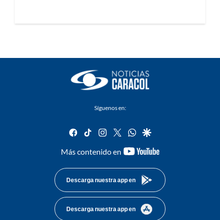
Síguenos en:
facebook
tiktok
instagram
twitter
whatsapp
google
youtube-
Más contenido en
footer
Descarga nuestra app en
Descarga nuestra app en