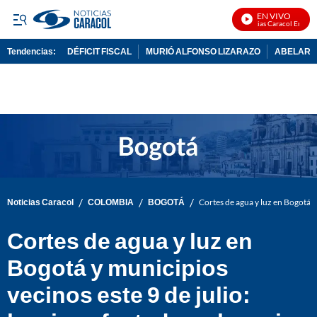
EN VIVO
Noticias Caracol En Vivo
Tendencias:
DÉFICIT FISCAL
MURIÓ ALFONSO LIZARAZO
ABELARDO
PUBLICIDAD
/
/
/
Noticias Caracol
COLOMBIA
BOGOTÁ
Cortes de agua y luz en Bogotá y
Cortes de agua y luz en
Bogotá y municipios
vecinos este 9 de julio: