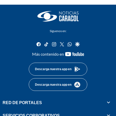
Síguenos en:
facebook
tiktok
instagram
twitter
whatsapp
google
youtube-
Más contenido en
footer
Descarga nuestra app en
Descarga nuestra app en
RED DE PORTALES
SERVICIOS CORPORATIVOS