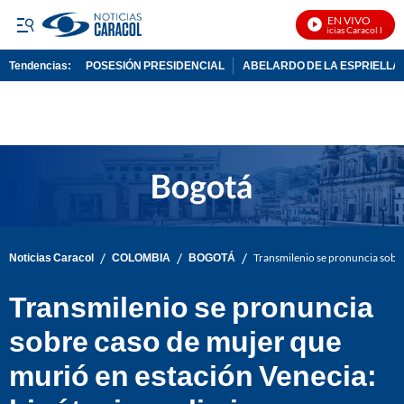
EN VIVO
Noticias Caracol En Viv
Tendencias:
POSESIÓN PRESIDENCIAL
ABELARDO DE LA ESPRIELLA
PUBLICIDAD
/
/
/
Noticias Caracol
COLOMBIA
BOGOTÁ
Transmilenio se pronuncia sobre
Transmilenio se pronuncia
sobre caso de mujer que
murió en estación Venecia: