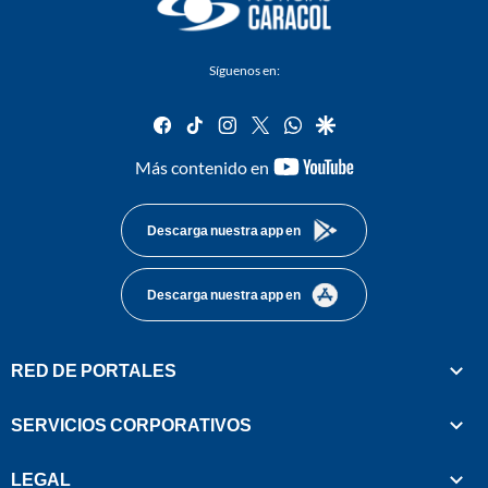
Síguenos en:
facebook
tiktok
instagram
twitter
whatsapp
google
youtube-
Más contenido en
footer
Descarga nuestra app en
Descarga nuestra app en
RED DE PORTALES
SERVICIOS CORPORATIVOS
LEGAL