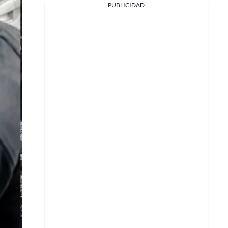
PUBLICIDAD
Facebook
X
Whatsapp
Copiar enlace
Telegram
LinkedIn