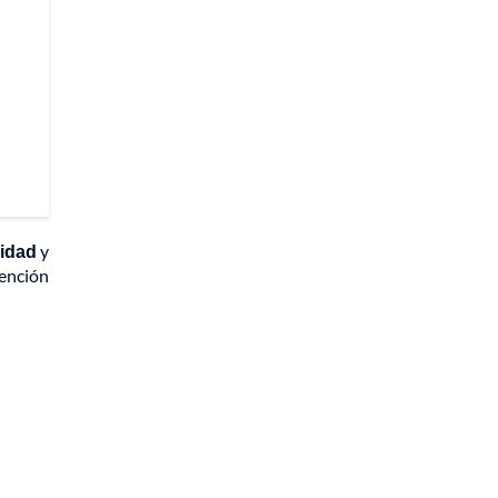
ridad
y
tención