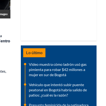
Images
ba
Centro
Lo último
Video muestra cómo ladrón usó gas
pimienta para robar $42 millones a
tes,
mujer en sur de Bogotá
Vehículo que intentó subir puente
peatonal en Bogotá habría salido de
patios: ¿cuál es la razón?
Presunto feminicida de la patinadora