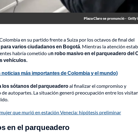
Plaza Claro se pronunció -
Getty 
olombia en su partido frente a Suiza por los octavos de final del
a
para varios ciudadanos en Bogotá
. Mientras la atención esta
uentes habría cometido u
n robo masivo
en el parqueadero del 
s vehículos.
 noticias más importantes de Colombia y el mundo)
a los sótanos del parqueadero
al finalizar el compromiso y
 de autopartes. La situación generó preocupación entre los visitan
ido.
mujer que murió en estación Venecia: hipótesis preliminar
os en el parqueadero