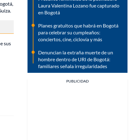
Bogotá,
Laura Valentina Lozano fue capturado
Suiza.
en Bogotá
Planes gratuitos que habrá en Bogotá
para celebrar su cumpleaños:
conciertos, cine, ciclovía y más
de sus
Denuncian la extraña muerte de un
hombre dentro de URI de Bogotá:
familiares señala irregularidades
PUBLICIDAD