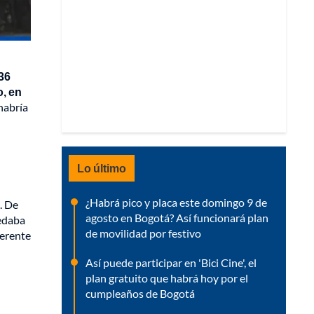
 36
o, en
 habría
Lo último
¿Habrá pico y placa este domingo 9 de
. De
agosto en Bogotá? Así funcionará plan
pedaba
de movilidad por festivo
ferente
Así puede participar en 'Bici Cine', el
plan gratuito que habrá hoy por el
cumpleaños de Bogotá