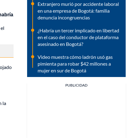
Extranjero murió por accidente laboral
en una empresa de Bogotá: familia
habría
denuncia incongruencias
 el
¿Habría un tercer implicado en libertad
en el caso del conductor de plataforma
asesinado en Bogotá?
Video muestra cómo ladrón usó gas
pimienta para robar $42 millones a
rojado
mujer en sur de Bogotá
PUBLICIDAD
n la