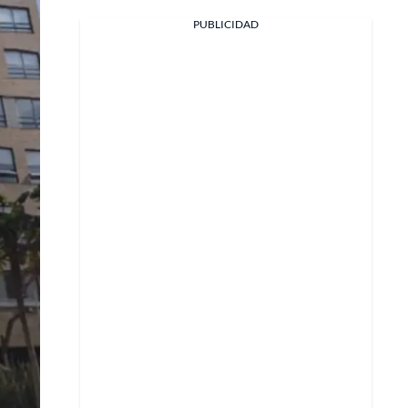
PUBLICIDAD
Facebook
X
Whatsapp
Copiar enlace
Telegram
LinkedIn