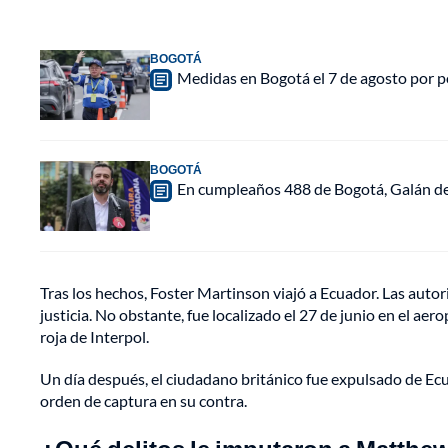
BOGOTÁ
Medidas en Bogotá el 7 de agosto por po
BOGOTÁ
En cumpleaños 488 de Bogotá, Galán de
Tras los hechos, Foster Martinson viajó a Ecuador. Las auto
justicia. No obstante, fue localizado el 27 de junio en el aer
roja de Interpol.
Un día después, el ciudadano británico fue expulsado de Ecu
orden de captura en su contra.