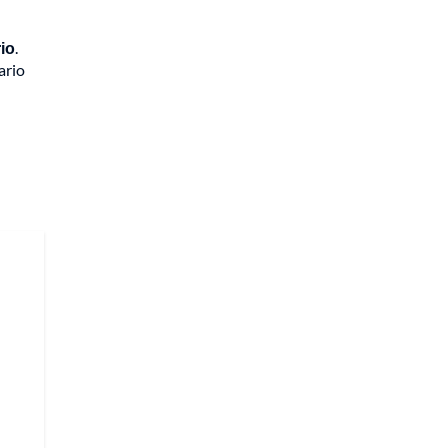
rio
.
ario