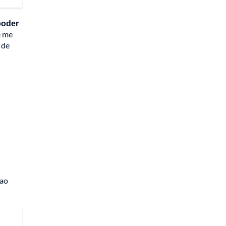
poder
e me
 de
cao