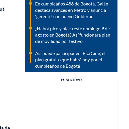
En cumpleaños 488 de Bogotá, Galán
luá
destaca avances en Metro y anuncia
'gerente' con nuevo Gobierno
¿Habrá pico y placa este domingo 9 de
agosto en Bogotá? Así funcionará plan
de movilidad por festivo
Así puede participar en 'Bici Cine', el
plan gratuito que habrá hoy por el
cumpleaños de Bogotá
PUBLICIDAD
la de