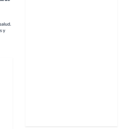
salud.
s y