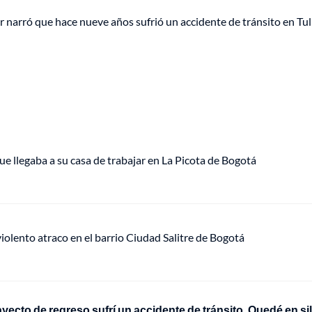
er narró que hace nueve años sufrió un accidente de tránsito en Tu
ue llegaba a su casa de trabajar en La Picota de Bogotá
lento atraco en el barrio Ciudad Salitre de Bogotá
trayecto de regreso sufrí un accidente de tránsito. Quedé en sil