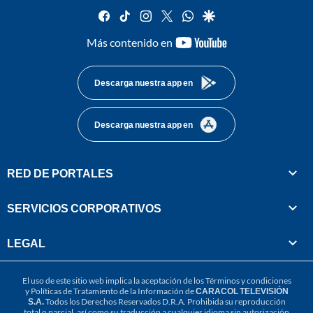
facebook
tiktok
instagram
twitter
whatsapp
google
youtube-
Más contenido en
footer
Descarga nuestra app en
Descarga nuestra app en
RED DE PORTALES
SERVICIOS CORPORATIVOS
LEGAL
El uso de este sitio web implica la aceptación de los
Términos y condiciones
y
Políticas de Tratamiento de la Información
de
CARACOL TELEVISIÓN
S.A.
Todos los Derechos Reservados D.R.A. Prohibida su reproducción
total o parcial, así como su traducción a cualquier idioma sin autorización