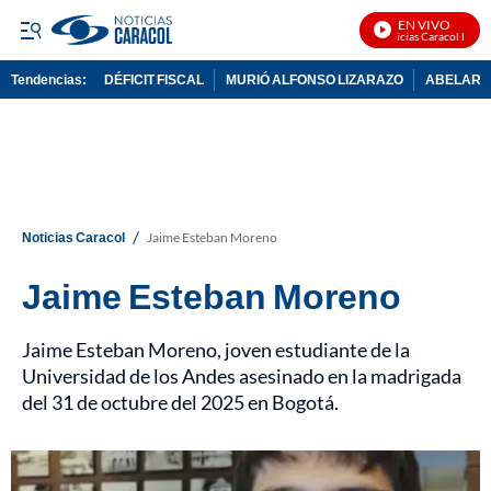
EN VIVO
Noticias Caracol En Vivo
Tendencias:
DÉFICIT FISCAL
MURIÓ ALFONSO LIZARAZO
ABELARDO
PUBLICIDAD
/
Noticias Caracol
Jaime Esteban Moreno
Jaime Esteban Moreno
Jaime Esteban Moreno, joven estudiante de la
Universidad de los Andes asesinado en la madrigada
del 31 de octubre del 2025 en Bogotá.