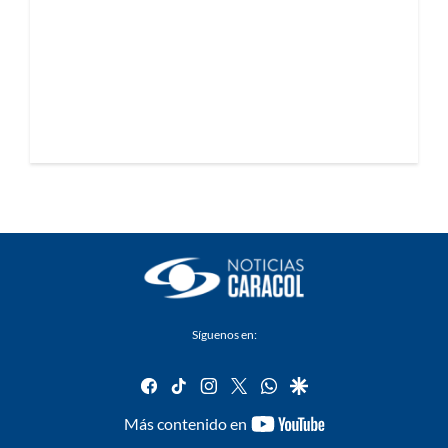
Síguenos en:
facebook
tiktok
instagram
twitter
whatsapp
google
youtube-
Más contenido en
footer