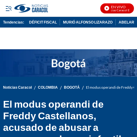
EN VIVO
Noticias Caracol En Vivo
Tendencias:
DÉFICIT FISCAL
MURIÓ ALFONSO LIZARAZO
ABELARDO
PUBLICIDAD
/
/
/
Noticias Caracol
COLOMBIA
BOGOTÁ
El modus operandi de Freddy Cas
El modus operandi de
Freddy Castellanos,
acusado de abusar a