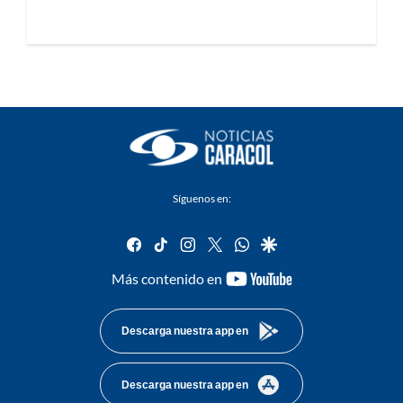
Síguenos en:
facebook
tiktok
instagram
twitter
whatsapp
google
youtube-
Más contenido en
footer
Descarga nuestra app en
Descarga nuestra app en