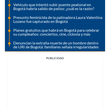
Vehículo que intentó subir puente peatonal en
Bogotá habría salido de patios: ¿cuál es la razón?
Presunto feminicida de la patinadora Laura Valentina
Lozano fue capturado en Bogotá
Planes gratuitos que habrá en Bogotá para celebrar
su cumpleaños: conciertos, cine, ciclovía y más
Denuncian la extraña muerte de un hombre dentro
de URI de Bogotá: familiares señala irregularidades
PUBLICIDAD