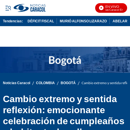
EN VIVO
Noticias Caracol En Vivo
Tendencias:
DÉFICIT FISCAL
MURIÓ ALFONSO LIZARAZO
ABELARDO
PUBLICIDAD
/
/
/
Noticias Caracol
COLOMBIA
BOGOTÁ
Cambio extremo y sentida reflex
Cambio extremo y sentida
reflexión: emocionante
celebración de cumpleaños