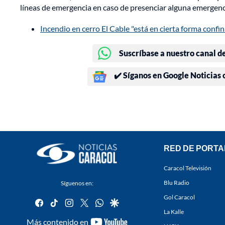
líneas de emergencia en caso de presenciar alguna emergenci
Incendio en cerro El Cable "está en cierta forma conf
Suscríbase a nuestro canal d
✔️ Síganos en Google Noticias
RED DE PORTA
Caracol Televisión
Blu Radio
Síguenos en:
Gol Caracol
facebook
tiktok
instagram
twitter
whatsapp
google
La Kalle
youtube-
Más contenido en