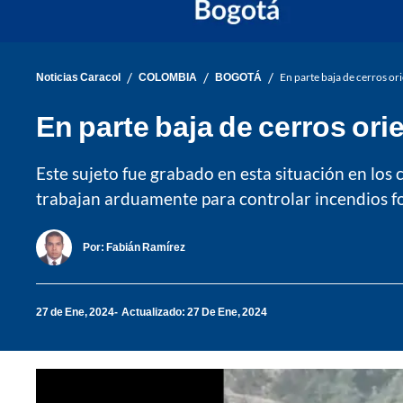
/
/
/
Noticias Caracol
COLOMBIA
BOGOTÁ
En parte baja de cerros o
En parte baja de cerros or
Este sujeto fue grabado en esta situación en lo
trabajan arduamente para controlar incendios for
Por:
Fabián Ramírez
27 de Ene, 2024
Actualizado: 27 De Ene, 2024