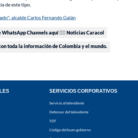
a de este tipo.
inado": alcalde Carlos Fernando Galán
e WhatsApp Channels aquí 👉🏻 Noticias Caracol
 con toda la información de Colombia y el mundo.
LES
SERVICIOS CORPORATIVOS
Servicio al televidente
Defensor del televidente
TDT
Código del buen gobierno