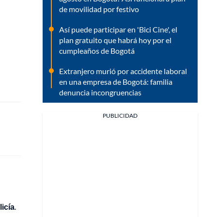
de movilidad por festivo
Así puede participar en 'Bici Cine', el
plan gratuito que habrá hoy por el
cumpleaños de Bogotá
Extranjero murió por accidente laboral
en una empresa de Bogotá: familia
denuncia incongruencias
PUBLICIDAD
licía
.