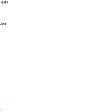
 está
eden
s