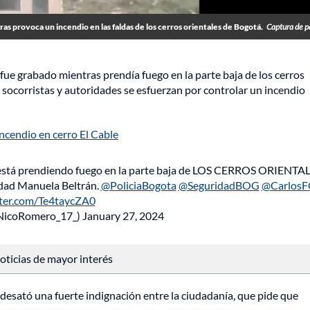
as provoca un incendio en las faldas de los cerros orientales de Bogotá.
Captura de p
fue grabado mientras prendía fuego en la parte baja de los cerros
socorristas y autoridades se esfuerzan por controlar un incendio
ncendio en cerro El Cable
stá prendiendo fuego en la parte baja de LOS CERROS ORIENTA
idad Manuela Beltrán.
@PoliciaBogota
@SeguridadBOG
@CarlosF
tter.com/Te4taycZA0
NicoRomero_17_)
January 27, 2024
 noticias de mayor interés
desató una fuerte indignación entre la ciudadanía, que pide que