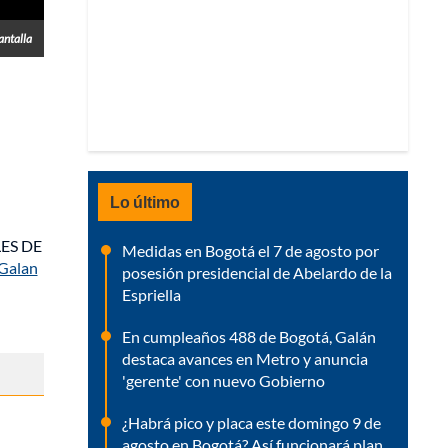
antalla
Lo último
LES DE
Medidas en Bogotá el 7 de agosto por
Galan
posesión presidencial de Abelardo de la
Espriella
En cumpleaños 488 de Bogotá, Galán
destaca avances en Metro y anuncia
'gerente' con nuevo Gobierno
¿Habrá pico y placa este domingo 9 de
agosto en Bogotá? Así funcionará plan