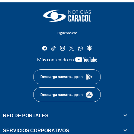
Síguenos en:
facebook
tiktok
instagram
twitter
whatsapp
google
youtube-
Más contenido en
footer
Descarga nuestra app en
Descarga nuestra app en
RED DE PORTALES
SERVICIOS CORPORATIVOS