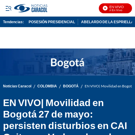
EN VIVO
N
Tendencias:
POSESIÓN PRESIDENCIAL
ABELARDO DE LA ESPRIELLA
PUBLICIDAD
/
/
/
Noticias Caracol
COLOMBIA
BOGOTÁ
EN VIVO| Movilidad en Bogotá 27
EN VIVO| Movilidad en
Bogotá 27 de mayo:
persisten disturbios en CAI