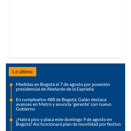
Lo último
Medidas en Bogotá el 7 de agosto por posesión
presidencial de Abelardo de la Espriella
En cumpleaños 488 de Bogotá, Galán destaca
avances en Metro y anuncia 'gerente' con nuevo
Gobierno
¿Habrá pico y placa este domingo 9 de agosto en
Bogotá? Así funcionará plan de movilidad por festivo