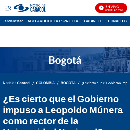
EN VIVO
Noticias Caracol En Vivo
Tendencias:
ABELARDO DE LA ESPRIELLA
GABINETE
DONALD TR
PUBLICIDAD
/
/
/
Noticias Caracol
COLOMBIA
BOGOTÁ
¿Es cierto que el Gobierno imp
¿Es cierto que el Gobierno
impuso a Leopoldo Múnera
como rector de la