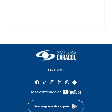
Síguenos en:
facebook
tiktok
instagram
twitter
whatsapp
google
youtube-
Más contenido en
footer
Descarga nuestra app en