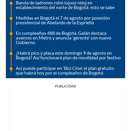
Banda de ladrones robó lujoso reloj en
establecimiento del norte de Bogotá: esto se sabe
Medidas en Bogotá el 7 de agosto por posesión
presidencial de Abelardo de la Espriella
En cumpleaños 488 de Bogotá, Galán destaca
avances en Metro y anuncia 'gerente' con nuevo
Gobierno
¿Habrá pico y placa este domingo 9 de agosto en
Bogotá? Así funcionará plan de movilidad por festivo
Así puede participar en 'Bici Cine', el plan gratuito
que habrá hoy por el cumpleaños de Bogotá
PUBLICIDAD