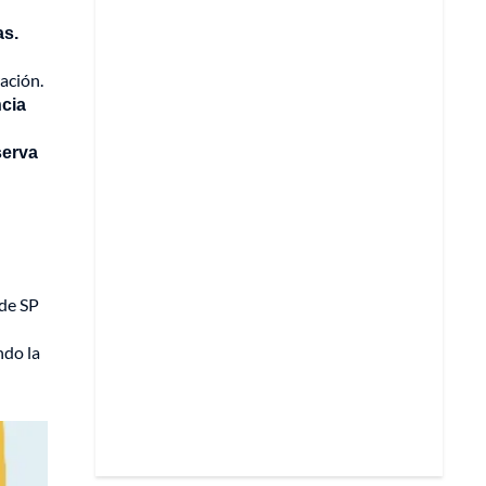
as.
ración.
ncia
serva
 de SP
ndo la