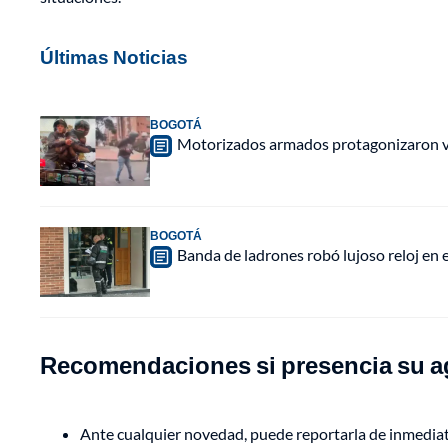
Últimas Noticias
BOGOTÁ
Motorizados armados protagonizaron vio
BOGOTÁ
Banda de ladrones robó lujoso reloj en 
Recomendaciones si presencia su ag
Ante cualquier novedad, puede reportarla de inmediato