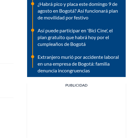
¿Habrá pico y placa este domingo 9 de
agosto en Bogotá? Así funcionará plan
de movilidad por festivo
Así puede participar en 'Bici Cine', el
plan gratuito que habrá hoy por el
cumpleaños de Bogotá
Extranjero murió por accidente laboral
en una empresa de Bogotá: familia
denuncia incongruencias
PUBLICIDAD