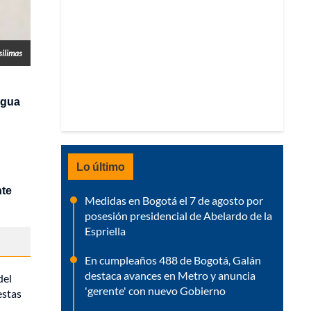
silimas
agua
Lo último
nte
Medidas en Bogotá el 7 de agosto por
posesión presidencial de Abelardo de la
Espriella
En cumpleaños 488 de Bogotá, Galán
destaca avances en Metro y anuncia
del
'gerente' con nuevo Gobierno
estas