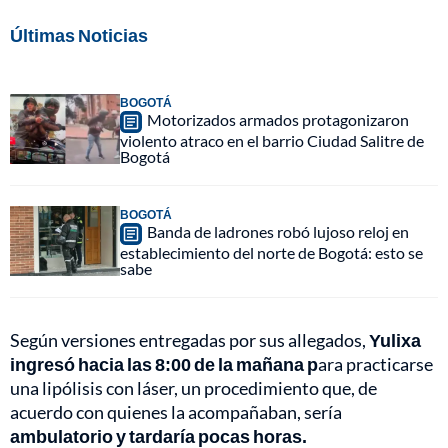
Últimas Noticias
BOGOTÁ
Motorizados armados protagonizaron
violento atraco en el barrio Ciudad Salitre de
Bogotá
BOGOTÁ
Banda de ladrones robó lujoso reloj en
establecimiento del norte de Bogotá: esto se
sabe
Según versiones entregadas por sus allegados,
Yulixa
ingresó hacia las 8:00 de la mañana p
ara practicarse
una lipólisis con láser, un procedimiento que, de
acuerdo con quienes la acompañaban, sería
ambulatorio y tardaría pocas horas.