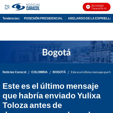
EN VIVO
Noticias Caracol En Vivo
Tendencias:
POSESIÓN PRESIDENCIAL
ABELARDO DE LA ESPRIELLA
PUBLICIDAD
/
/
/
Noticias Caracol
COLOMBIA
BOGOTÁ
Este es el último mensaje que ha
Este es el último mensaje
que habría enviado Yulixa
Toloza antes de