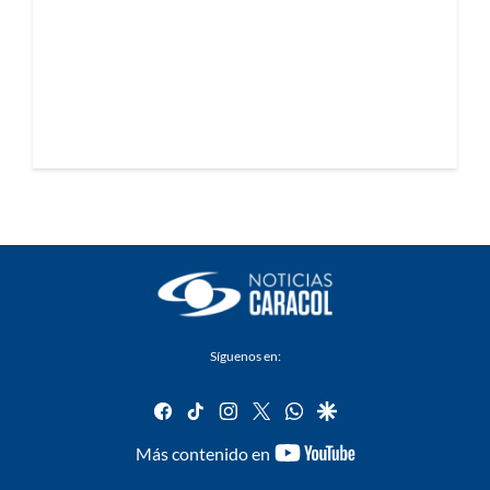
Síguenos en:
facebook
tiktok
instagram
twitter
whatsapp
google
youtube-
Más contenido en
footer