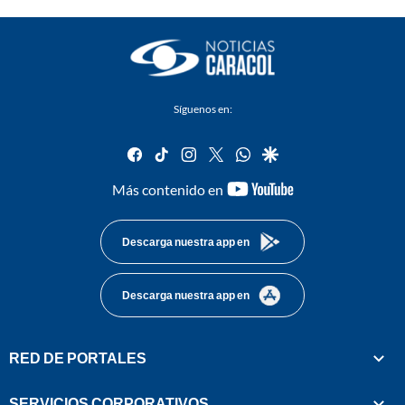
Síguenos en:
facebook
tiktok
instagram
twitter
whatsapp
google
youtube-
Más contenido en
footer
Descarga nuestra app en
Descarga nuestra app en
RED DE PORTALES
SERVICIOS CORPORATIVOS