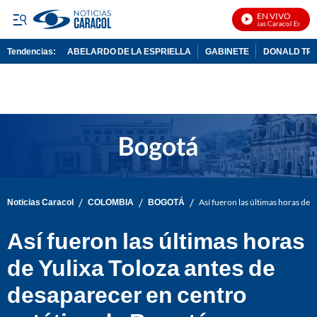
EN VIVO
Noticias Caracol En Vivo
Tendencias:
ABELARDO DE LA ESPRIELLA
GABINETE
DONALD TR
PUBLICIDAD
/
/
/
Noticias Caracol
COLOMBIA
BOGOTÁ
Así fueron las últimas horas de 
Así fueron las últimas horas
de Yulixa Toloza antes de
desaparecer en centro