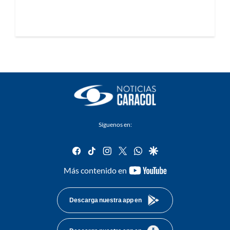
Síguenos en:
facebook
tiktok
instagram
twitter
whatsapp
google
youtube-
Más contenido en
footer
Descarga nuestra app en