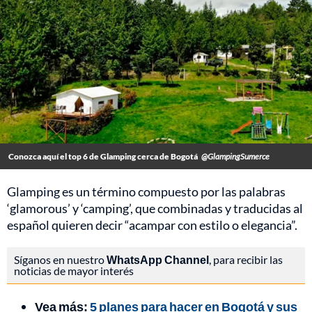
Conozca aquí el top 6 de Glamping cerca de Bogotá
@GlampingSumerce
Glamping es un término compuesto por las palabras
‘glamorous’ y ‘camping’, que combinadas y traducidas al
español quieren decir “acampar con estilo o elegancia”.
Síganos en nuestro
WhatsApp Channel
, para recibir las
noticias de mayor interés
Vea más:
5 planes para hacer en Bogotá y sus