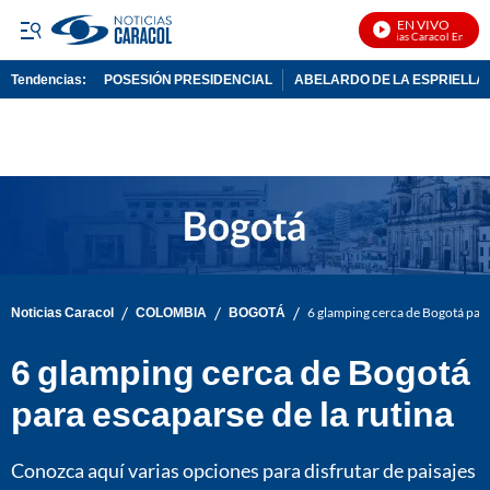
EN VIVO
Noticias Caracol En Vivo
Tendencias:
POSESIÓN PRESIDENCIAL
ABELARDO DE LA ESPRIELLA
PUBLICIDAD
/
/
/
Noticias Caracol
COLOMBIA
BOGOTÁ
6 glamping cerca de Bogotá para
6 glamping cerca de Bogotá
para escaparse de la rutina
Conozca aquí varias opciones para disfrutar de paisajes