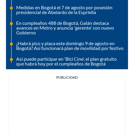
Medidas en Bogotá el 7 de agosto por posesión
presidencial de Abelardo de la Espriella
En cumpleaños 488 de Bogotá, Galán destaca
avances en Metro y anuncia 'gerente' con nuevo
Gobierno
¿Habrá pico y placa este domingo 9 de agosto en
Bogotá? Así funcionará plan de movilidad por festivo
Así puede participar en 'Bici Cine', el plan gratuito
que habrá hoy por el cumpleaños de Bogotá
PUBLICIDAD