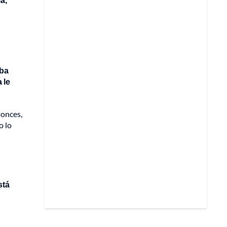
aba
 le
tonces,
o lo
stá