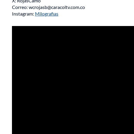
X: RojasCamo
Correo: wcrojasb@caracoltv.com.co
Instagram:
Milografias