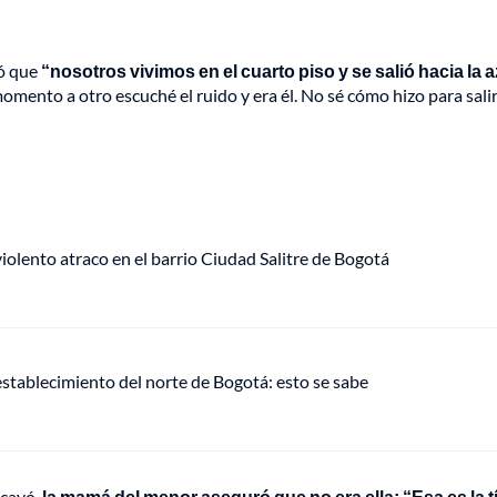
nó que
“nosotros vivimos en el cuarto piso y se salió hacia la 
omento a otro escuché el ruido y era él. No sé cómo hizo para salir
lento atraco en el barrio Ciudad Salitre de Bogotá
establecimiento del norte de Bogotá: esto se sabe
 cayó,
la mamá del menor aseguró que no era ella: “Esa es la tí