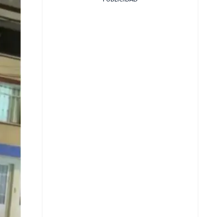
Facebook
X
Whatsapp
Copiar enlace
Telegram
LinkedIn