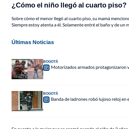
¿Cómo el niño llegó al cuarto piso?
Sobre cómo el menor llegó al cuarto piso, su mamá mencio
Siempre estoy atenta a él. Solamente entré el baño y de un m
Últimas Noticias
BOGOTÁ
Motorizados armados protagonizaron vio
BOGOTÁ
Banda de ladrones robó lujoso reloj en 
En cuanto a la mujer que se asomó cuando el niño de 2 años