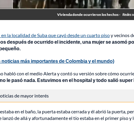
Vivienda donde ocurrieron los hechos -
Redes s
 en la localidad de Suba que cayó desde un cuarto piso
y vecinos de
os después de ocurrido el incidente, una mujer se asomó po
l pequeño.
 noticias más importantes de Colombia y el mundo)
iño habló con el medio Alerta y contó su versión sobre cómo ocurri
s no le pasó nada. Estuvimos en el hospital y todo salió super
 noticias de mayor interés
taba en el baño, la puerta estaba cerrada y él abrió la puerta, pe
 lanzó de allá y afortunadamente el tío estaba en el primer piso y 