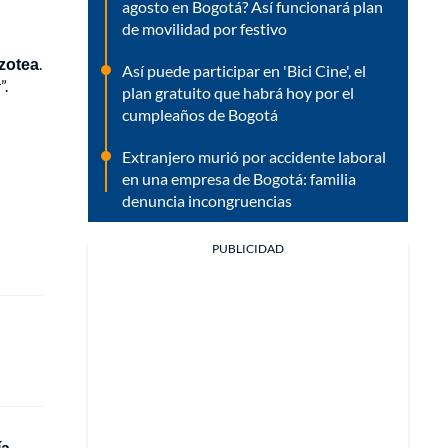
agosto en Bogotá? Así funcionará plan
de movilidad por festivo
azotea
.
Así puede participar en 'Bici Cine', el
”.
plan gratuito que habrá hoy por el
cumpleaños de Bogotá
Extranjero murió por accidente laboral
en una empresa de Bogotá: familia
denuncia incongruencias
PUBLICIDAD
a,