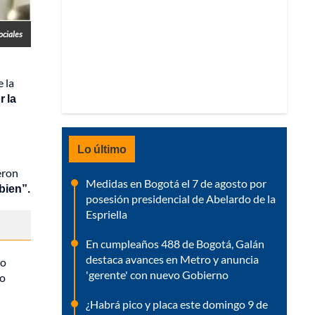
ociales
 la
r la
Lo último
eron
Medidas en Bogotá el 7 de agosto por
 bien”.
posesión presidencial de Abelardo de la
Espriella
En cumpleaños 488 de Bogotá, Galán
destaca avances en Metro y anuncia
ro
'gerente' con nuevo Gobierno
lo
¿Habrá pico y placa este domingo 9 de