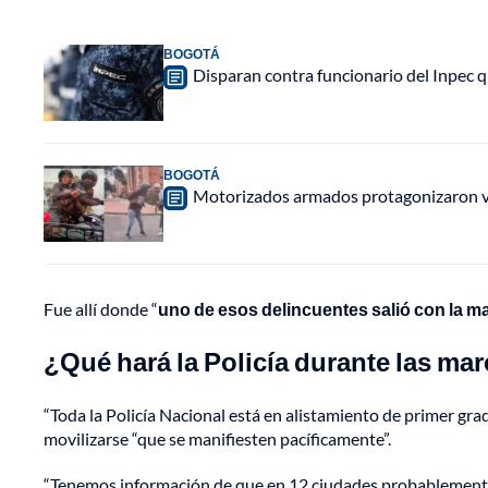
BOGOTÁ
Disparan contra funcionario del Inpec q
BOGOTÁ
Motorizados armados protagonizaron vio
Fue allí donde “
uno de esos delincuentes salió con la 
¿Qué hará la Policía durante las mar
“Toda la Policía Nacional está en alistamiento de primer grad
movilizarse “que se manifiesten pacíficamente”.
“Tenemos información de que en 12 ciudades probablemente p