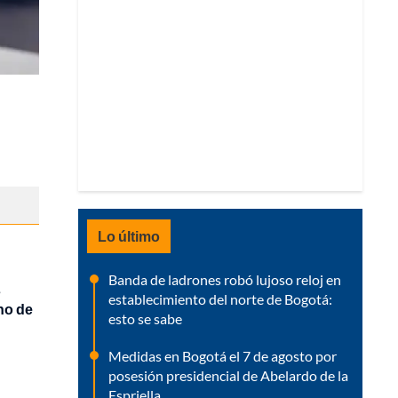
Lo último
Banda de ladrones robó lujoso reloj en
s
establecimiento del norte de Bogotá:
no de
esto se sabe
Medidas en Bogotá el 7 de agosto por
posesión presidencial de Abelardo de la
Espriella