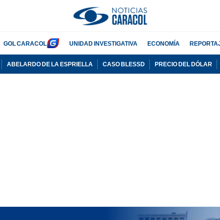
GOL CARACOL
UNIDAD INVESTIGATIVA
ECONOMÍA
REPORTA
ABELARDO DE LA ESPRIELLA
CASO BLESSD
PRECIO DEL DÓLAR
PUBLICIDAD