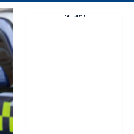
Facebook
PUBLICIDAD
X
Whatsapp
Copiar enlace
Telegram
LinkedIn