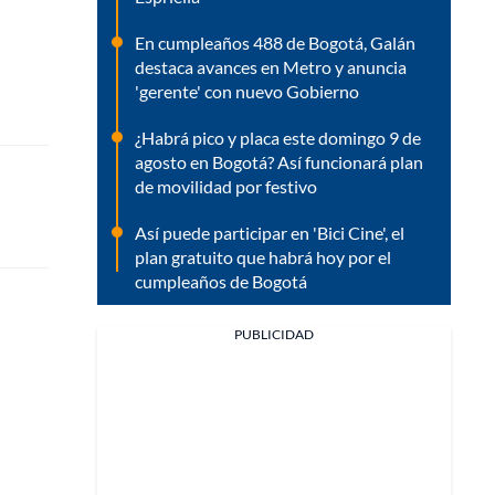
En cumpleaños 488 de Bogotá, Galán
destaca avances en Metro y anuncia
'gerente' con nuevo Gobierno
¿Habrá pico y placa este domingo 9 de
agosto en Bogotá? Así funcionará plan
de movilidad por festivo
Así puede participar en 'Bici Cine', el
plan gratuito que habrá hoy por el
cumpleaños de Bogotá
PUBLICIDAD