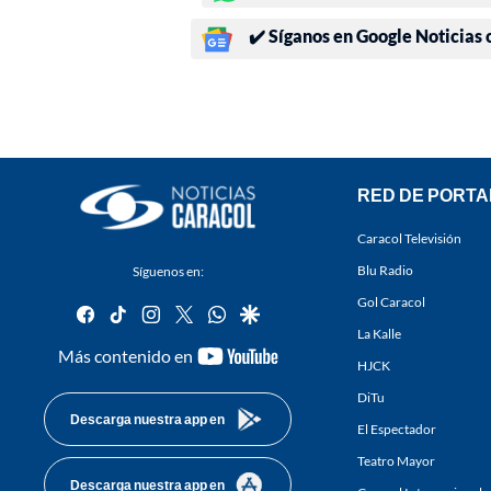
✔️ Síganos en Google Noticias
RED DE PORTA
Caracol Televisión
Blu Radio
Síguenos en:
Gol Caracol
facebook
tiktok
instagram
twitter
whatsapp
google
La Kalle
youtube-
Más contenido en
HJCK
footer
DiTu
Descarga nuestra app en
El Espectador
Teatro Mayor
Descarga nuestra app en