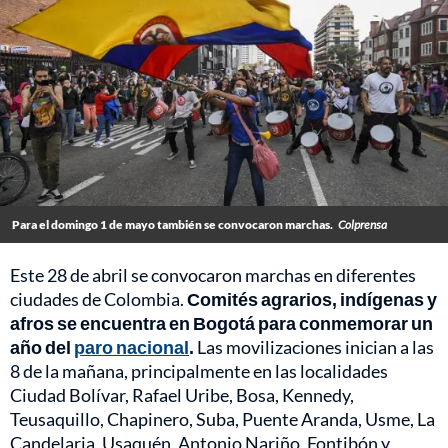
Para el domingo 1 de mayo también se convocaron marchas.
Colprensa
Este 28 de abril se convocaron marchas en diferentes
ciudades de Colombia.
Comités agrarios, indígenas y
afros se encuentra en Bogotá para conmemorar un
año del
paro nacional
.
Las movilizaciones inician a las
8 de la mañana, principalmente en las localidades
Ciudad Bolívar, Rafael Uribe, Bosa, Kennedy,
Teusaquillo, Chapinero, Suba, Puente Aranda, Usme, La
Candelaria, Usaquén, Antonio Nariño, Fontibón y