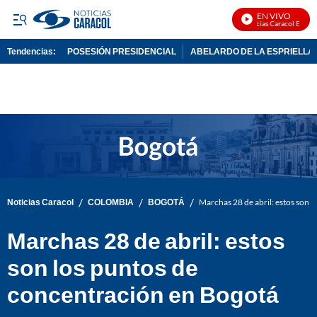
EN VIVO
Noticias Caracol En Vivo
Tendencias:
POSESIÓN PRESIDENCIAL
ABELARDO DE LA ESPRIELLA
PUBLICIDAD
/
/
/
Noticias Caracol
COLOMBIA
BOGOTÁ
Marchas 28 de abril: estos son 
Marchas 28 de abril: estos
son los puntos de
concentración en Bogotá