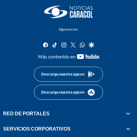
Síguenos en:
facebook
tiktok
instagram
twitter
whatsapp
google
youtube-
Más contenido en
footer
Descarga nuestra app en
Descarga nuestra app en
RED DE PORTALES
SERVICIOS CORPORATIVOS