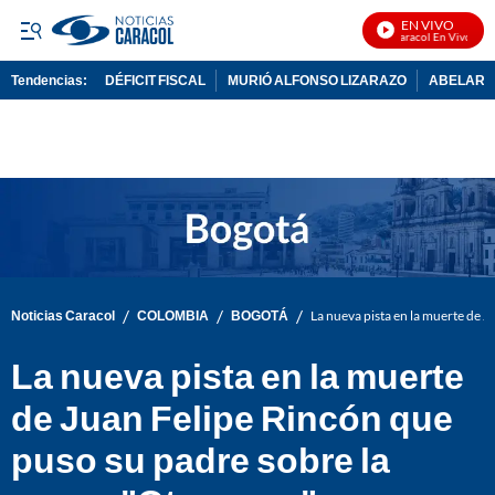
EN VIVO
Noticias Caracol En Vivo
Tendencias:
DÉFICIT FISCAL
MURIÓ ALFONSO LIZARAZO
ABELARDO
PUBLICIDAD
/
/
/
Noticias Caracol
COLOMBIA
BOGOTÁ
La nueva pista en la muerte de 
La nueva pista en la muerte
de Juan Felipe Rincón que
puso su padre sobre la