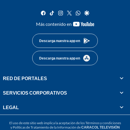
facebook
tiktok
instagram
twitter
whatsapp
google
youtube-
Más contenido en
footer
Descarga nuestra app en
Descarga nuestra app en
RED DE PORTALES
SERVICIOS CORPORATIVOS
LEGAL
El uso de este sitio web implica la aceptación de los
Términos y condiciones
y
Políticas de Tratamiento de la Información
de
CARACOL TELEVISIÓN