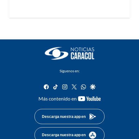
Síguenos en:
facebook
tiktok
instagram
twitter
whatsapp
google
youtube-
Más contenido en
footer
Descarga nuestra app en
Descarga nuestra app en