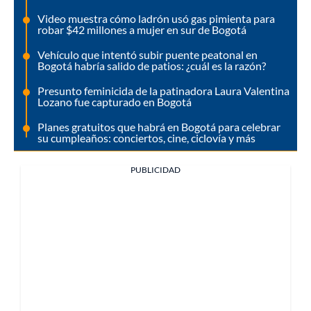
Video muestra cómo ladrón usó gas pimienta para
robar $42 millones a mujer en sur de Bogotá
Vehículo que intentó subir puente peatonal en
Bogotá habría salido de patios: ¿cuál es la razón?
Presunto feminicida de la patinadora Laura Valentina
Lozano fue capturado en Bogotá
Planes gratuitos que habrá en Bogotá para celebrar
su cumpleaños: conciertos, cine, ciclovía y más
PUBLICIDAD