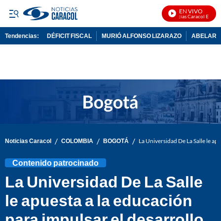
EN VIVO
Noticias Caracol En Vivo
Tendencias:
DÉFICIT FISCAL
MURIÓ ALFONSO LIZARAZO
ABELARDO
PUBLICIDAD
/
/
/
Noticias Caracol
COLOMBIA
BOGOTÁ
La Universidad De La Salle le apu
Contenido patrocinado
La Universidad De La Salle
le apuesta a la educación
para impulsar el desarrollo