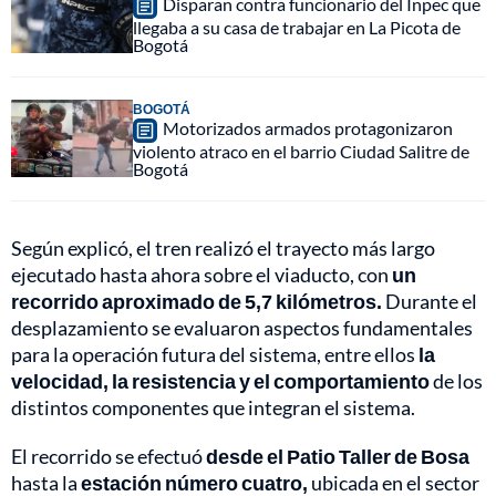
Disparan contra funcionario del Inpec que
llegaba a su casa de trabajar en La Picota de
Bogotá
BOGOTÁ
Motorizados armados protagonizaron
violento atraco en el barrio Ciudad Salitre de
Bogotá
Según explicó, el tren realizó el trayecto más largo
ejecutado hasta ahora sobre el viaducto, con
un
recorrido aproximado de 5,7 kilómetros.
Durante el
desplazamiento se evaluaron aspectos fundamentales
para la operación futura del sistema, entre ellos
la
velocidad, la resistencia y el comportamiento
de los
distintos componentes que integran el sistema.
El recorrido se efectuó
desde el Patio Taller de Bosa
hasta la
estación número cuatro,
ubicada en el sector