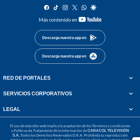
facebook
tiktok
instagram
twitter
whatsapp
google
youtube-
Más contenido en
footer
Descarga nuestra app en
Descarga nuestra app en
RED DE PORTALES
SERVICIOS CORPORATIVOS
LEGAL
El uso de este sitio web implica la aceptación de los
Términos y condiciones
y
Políticas de Tratamiento de la Información
de
CARACOL TELEVISIÓN
S.A.
Todos los Derechos Reservados D.R.A. Prohibida su reproducción
total o parcial, así como su traducción a cualquier idioma sin autorización