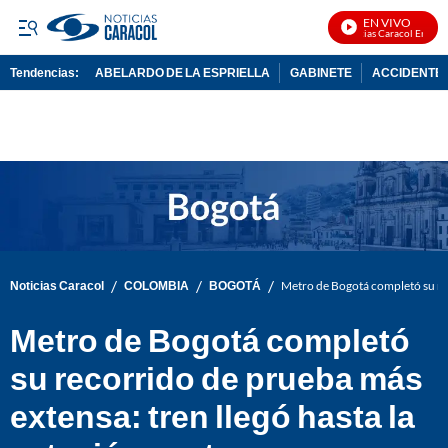
EN VIVO
Noticias Caracol En Vivo
Tendencias:
ABELARDO DE LA ESPRIELLA
GABINETE
ACCIDENTE 
PUBLICIDAD
/
/
/
Noticias Caracol
COLOMBIA
BOGOTÁ
Metro de Bogotá completó su rec
Metro de Bogotá completó
su recorrido de prueba más
extensa: tren llegó hasta la