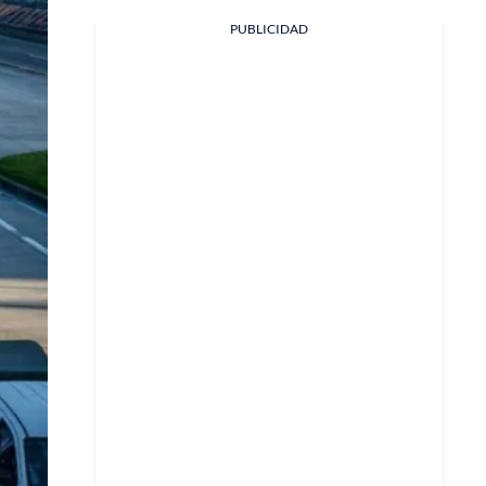
PUBLICIDAD
Facebook
X
Whatsapp
Copiar enlace
Telegram
LinkedIn