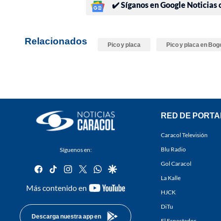
✔️ Síganos en Google Noticias
Relacionados
Pico y placa
Pico y placa en Bog
RED DE PORTA
Caracol Televisión
Blu Radio
Síguenos en:
Gol Caracol
facebook
tiktok
instagram
twitter
whatsapp
google
La Kalle
youtube-
Más contenido en
HJCK
footer
DiTu
Descarga nuestra app en
El Espectador