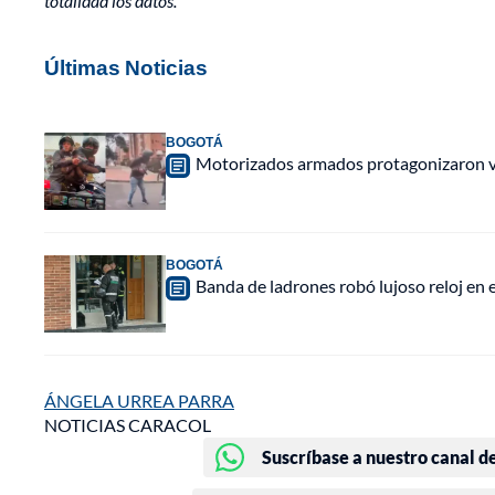
totalidad los datos.
Últimas Noticias
BOGOTÁ
Motorizados armados protagonizaron vio
BOGOTÁ
Banda de ladrones robó lujoso reloj en 
ÁNGELA URREA PARRA
NOTICIAS CARACOL
Suscríbase a nuestro canal d