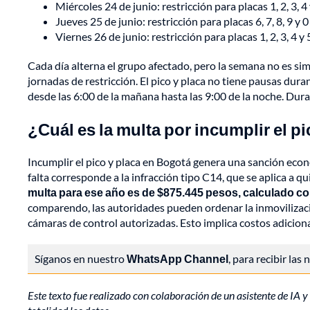
Miércoles 24 de junio: restricción para placas 1, 2, 3, 4 
Jueves 25 de junio: restricción para placas 6, 7, 8, 9 y 0
Viernes 26 de junio: restricción para placas 1, 2, 3, 4 y 
Cada día alterna el grupo afectado, pero la semana no es simé
jornadas de restricción. El pico y placa no tiene pausas dura
desde las 6:00 de la mañana hasta las 9:00 de la noche. Dura
¿Cuál es la multa por incumplir el p
Incumplir el pico y placa en Bogotá genera una sanción econ
falta corresponde a la infracción tipo C14, que se aplica a q
multa para ese año es de $875.445 pesos, calculado con
comparendo, las autoridades pueden ordenar la inmovilizació
cámaras de control autorizadas. Esto implica costos adicion
Síganos en nuestro
WhatsApp Channel
, para recibir las
Este texto fue realizado con colaboración de un asistente de IA y 