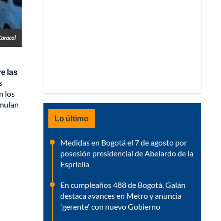
Caracol
e las
s
n los
umulan
Lo último
Medidas en Bogotá el 7 de agosto por
posesión presidencial de Abelardo de la
Espriella
En cumpleaños 488 de Bogotá, Galán
destaca avances en Metro y anuncia
'gerente' con nuevo Gobierno