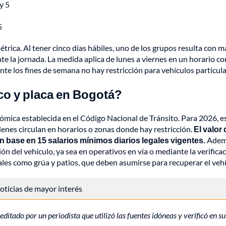
y 5
5
trica. Al tener cinco días hábiles, uno de los grupos resulta con m
nte la jornada. La medida aplica de lunes a viernes en un horario c
nte los fines de semana no hay restricción para vehículos particula
ico y placa en Bogotá?
ómica establecida en el Código Nacional de Tránsito. Para 2026, e
uienes circulan en horarios o zonas donde hay restricción.
El valor 
 base en 15 salarios mínimos diarios legales vigentes.
Adem
n del vehículo, ya sea en operativos en vía o mediante la verifica
ales como grúa y patios, que deben asumirse para recuperar el vehí
 noticias de mayor interés
editado por un periodista que utilizó las fuentes idóneas y verificó en su