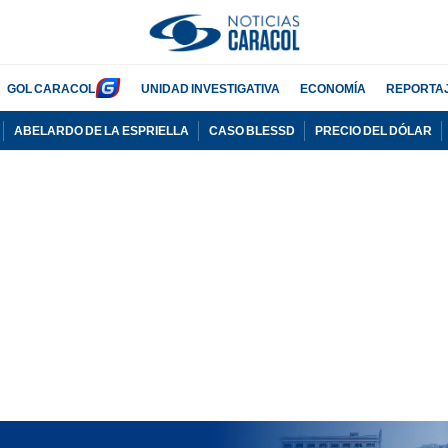
GOL CARACOL
UNIDAD INVESTIGATIVA
ECONOMÍA
REPORTA
ABELARDO DE LA ESPRIELLA
CASO BLESSD
PRECIO DEL DÓLAR
PUBLICIDAD