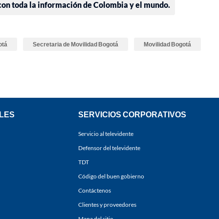
 con toda la información de Colombia y el mundo.
otá
Secretaria de Movilidad Bogotá
Movilidad Bogotá
LES
SERVICIOS CORPORATIVOS
Servicio al televidente
Defensor del televidente
TDT
Código del buen gobierno
Contáctenos
Clientes y proveedores
Mapa del sitio