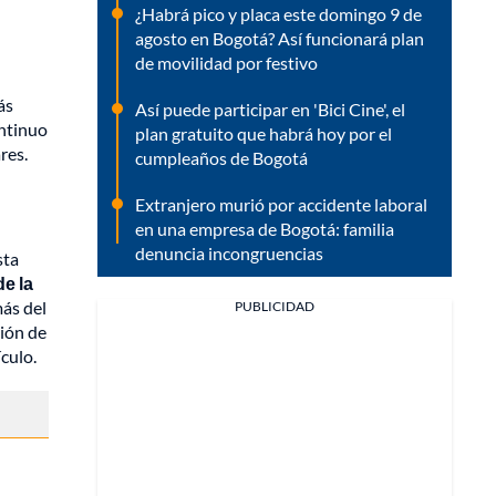
¿Habrá pico y placa este domingo 9 de
agosto en Bogotá? Así funcionará plan
de movilidad por festivo
ás
Así puede participar en 'Bici Cine', el
ontinuo
plan gratuito que habrá hoy por el
res.
cumpleaños de Bogotá
Extranjero murió por accidente laboral
en una empresa de Bogotá: familia
denuncia incongruencias
sta
de la
ás del
PUBLICIDAD
ción de
culo.