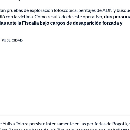
realizan pruebas de exploración lofoscópica, peritajes de ADN y búsq
ió con la víctima. Como resultado de este operativo,
dos person
s ante la Fiscalía bajo cargos de desaparición forzada y
PUBLICIDAD
 Yulixa Toloza persiste intensamente en las periferias de Bogotá,
ar, Bosa y las riberas del río Tunjuelo, esperando que los hallazgo