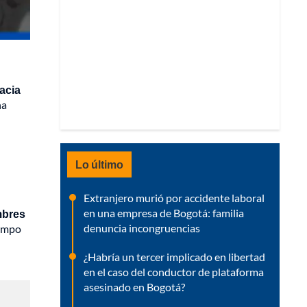
hacia
ha
Lo último
Extranjero murió por accidente laboral
en una empresa de Bogotá: familia
mbres
denuncia incongruencias
iempo
¿Habría un tercer implicado en libertad
en el caso del conductor de plataforma
asesinado en Bogotá?