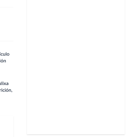
ículo
ión
lixa
ición,