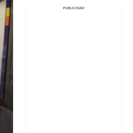
PUBLICIDAD
Facebook
X
Whatsapp
Copiar enlace
Telegram
LinkedIn