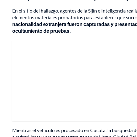
En el sitio del hallazgo, agentes de la Sijín e Inteligencia 
elementos materiales probatorios para establecer qué suced
nacionalidad extranjera fueron capturadas y presentada
ocultamiento de pruebas.
Mientras el vehículo es procesado en Cúcuta, la búsqueda de
sus familiares y amigos recorren zonas de Usme, Ciudad Bolív