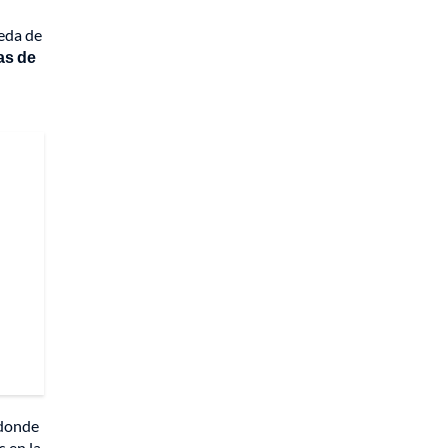
ueda de
as de
 donde
s en la