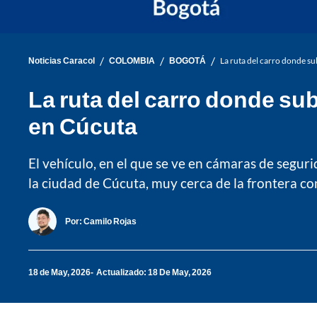
/
/
/
Noticias Caracol
COLOMBIA
BOGOTÁ
La ruta del carro donde s
La ruta del carro donde su
en Cúcuta
El vehículo, en el que se ve en cámaras de segu
la ciudad de Cúcuta, muy cerca de la frontera c
Por:
Camilo Rojas
18 de May, 2026
Actualizado: 18 De May, 2026