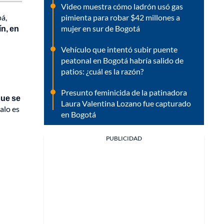
Video muestra cómo ladrón usó gas
pimienta para robar $42 millones a
pá,
mujer en sur de Bogotá
ín, en
Vehículo que intentó subir puente
peatonal en Bogotá habría salido de
patios: ¿cuál es la razón?
Presunto feminicida de la patinadora
que se
Laura Valentina Lozano fue capturado
alo es
en Bogotá
PUBLICIDAD