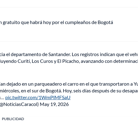
plan gratuito que habrá hoy por el cumpleaños de Bogotá
ia el departamento de Santander. Los registros indican que el veh
cluyendo Curití, Los Curos y El Picacho, avanzando con determinac
 dejado en un parqueadero el carro en el que transportaron a Yu
miércoles, en el sur de Bogotá. Hoy, seis días después de su desapar
su…
pic.twitter.com/1WmPlMFSaU
(@NoticiasCaracol)
May 19, 2026
PUBLICIDAD