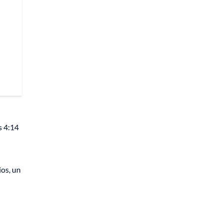
s 4:14
ios, un