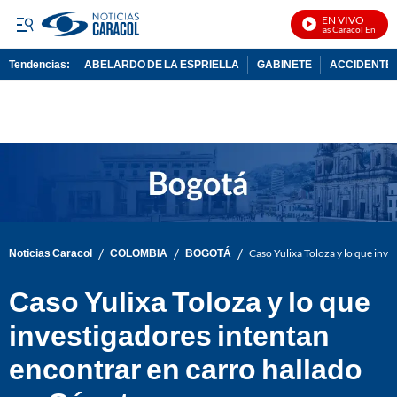
EN VIVO
Noticias Caracol En Vivo
Tendencias:
ABELARDO DE LA ESPRIELLA
GABINETE
ACCIDENTE 
PUBLICIDAD
/
/
/
Noticias Caracol
COLOMBIA
BOGOTÁ
Caso Yulixa Toloza y lo que inv
Caso Yulixa Toloza y lo que
investigadores intentan
encontrar en carro hallado