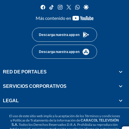
facebook
tiktok
instagram
twitter
whatsapp
google
youtube-
Más contenido en
footer
Descarga nuestra app en
Descarga nuestra app en
RED DE PORTALES
SERVICIOS CORPORATIVOS
LEGAL
El uso de este sitio web implica la aceptación de los
Términos y condiciones
y
Políticas de Tratamiento de la Información
de
CARACOL TELEVISIÓN
S.A.
Todos los Derechos Reservados D.R.A. Prohibida su reproducción
total o parcial, así como su traducción a cualquier idioma sin autorización