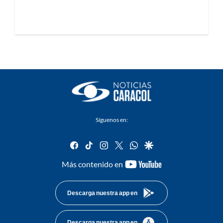
Síguenos en:
facebook
tiktok
instagram
twitter
whatsapp
google
youtube-
Más contenido en
footer
Descarga nuestra app en
Descarga nuestra app en