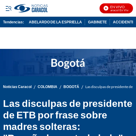
EN VIVO
Noticias Caracol En Vivo
Tendencias:
ABELARDO DE LA ESPRIELLA
GABINETE
ACCIDENTE 
PUBLICIDAD
/
/
/
Noticias Caracol
COLOMBIA
BOGOTÁ
Las disculpas de presidente de 
Las disculpas de presidente
de ETB por frase sobre
madres solteras: