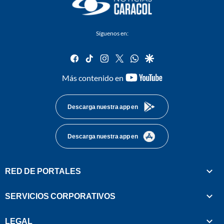
Síguenos en:
facebook
tiktok
instagram
twitter
whatsapp
google
youtube-
Más contenido en
footer
Descarga nuestra app en
Descarga nuestra app en
RED DE PORTALES
SERVICIOS CORPORATIVOS
LEGAL