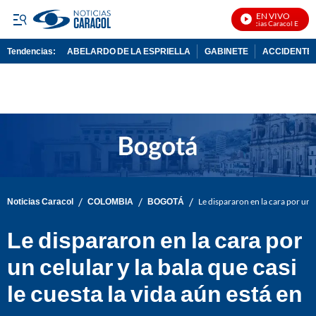
EN VIVO
Noticias Caracol En Vivo
Tendencias:
ABELARDO DE LA ESPRIELLA
GABINETE
ACCIDENTE 
PUBLICIDAD
/
/
/
Noticias Caracol
COLOMBIA
BOGOTÁ
Le dispararon en la cara por un ce
Le dispararon en la cara por
un celular y la bala que casi
le cuesta la vida aún está en