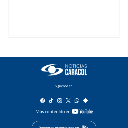
Síguenos en:
facebook
tiktok
instagram
twitter
whatsapp
google
youtube-
Más contenido en
footer
Descarga nuestra app en