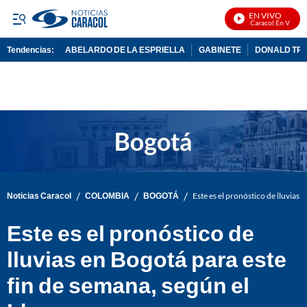
EN VIVO
Noticias Caracol En Vivo
Tendencias:
ABELARDO DE LA ESPRIELLA
GABINETE
DONALD TR
PUBLICIDAD
/
/
/
Noticias Caracol
COLOMBIA
BOGOTÁ
Este es el pronóstico de lluvias
Este es el pronóstico de
lluvias en Bogotá para este
fin de semana, según el