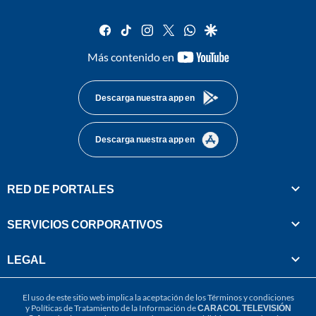
facebook
tiktok
instagram
twitter
whatsapp
google
youtube-
Más contenido en
footer
Descarga nuestra app en
Descarga nuestra app en
RED DE PORTALES
SERVICIOS CORPORATIVOS
LEGAL
El uso de este sitio web implica la aceptación de los
Términos y condiciones
y
Políticas de Tratamiento de la Información
de
CARACOL TELEVISIÓN