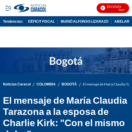
EN VIVO
Noticias Car
Tendencias:
DÉFICIT FISCAL
MURIÓ ALFONSO LIZARAZO
ABELARDO
PUBLICIDAD
/
/
/
Noticias Caracol
COLOMBIA
BOGOTÁ
El mensaje de María Claudia Tara
El mensaje de María Claudia
Tarazona a la esposa de
Charlie Kirk: "Con el mismo