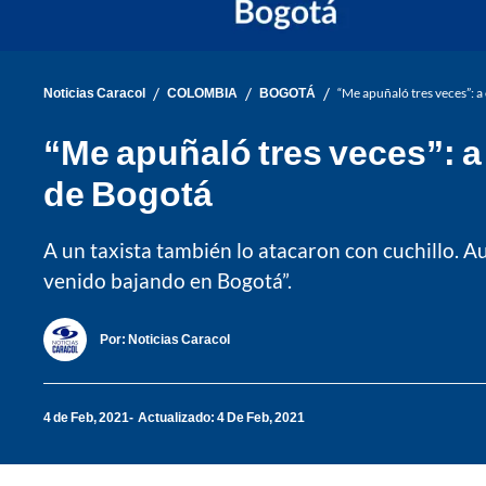
/
/
/
Noticias Caracol
COLOMBIA
BOGOTÁ
“Me apuñaló tres veces”: 
“Me apuñaló tres veces”: a
de Bogotá
A un taxista también lo atacaron con cuchillo. Au
venido bajando en Bogotá”.
Por:
Noticias Caracol
4 de Feb, 2021
Actualizado: 4 De Feb, 2021