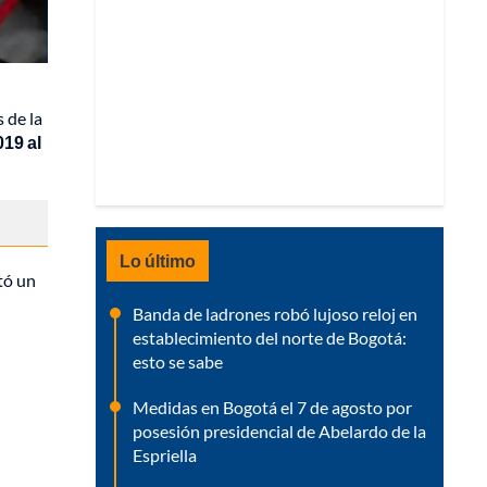
 de la
19 al
Lo último
tó un
Banda de ladrones robó lujoso reloj en
establecimiento del norte de Bogotá:
esto se sabe
Medidas en Bogotá el 7 de agosto por
posesión presidencial de Abelardo de la
Espriella