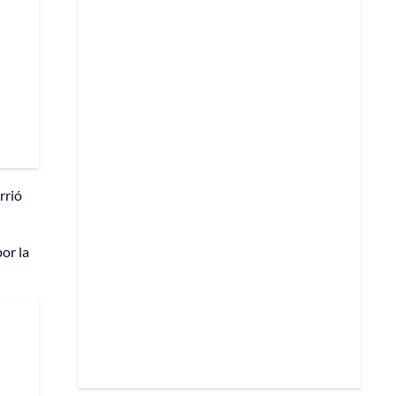
rrió
or la