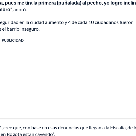
, pues me tira la primera (puñalada) al pecho, yo logro incli
ombro
”, anotó.
nseguridad en la ciudad aumentó y 4 de cada 10 ciudadanos fueron
 el barrio inseguro.
PUBLICIDAD
cree que, con base en esas denuncias que llegan a la Fiscalía, de l
s en Bogotá están cayendo”.