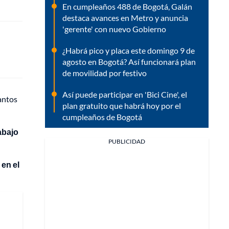
En cumpleaños 488 de Bogotá, Galán
destaca avances en Metro y anuncia
'gerente' con nuevo Gobierno
¿Habrá pico y placa este domingo 9 de
agosto en Bogotá? Así funcionará plan
de movilidad por festivo
Así puede participar en 'Bici Cine', el
tantos
plan gratuito que habrá hoy por el
cumpleaños de Bogotá
abajo
PUBLICIDAD
en el