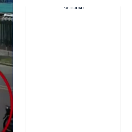
PUBLICIDAD
Facebook
X
Whatsapp
Copiar enlace
Telegram
LinkedIn