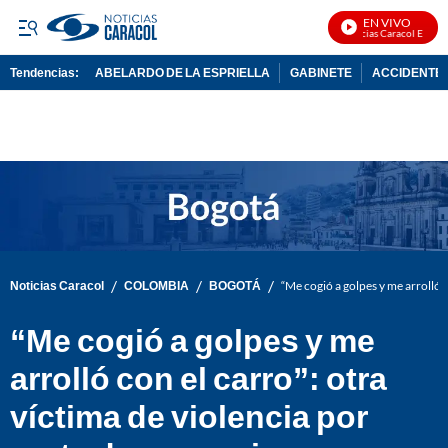
EN VIVO
Noticias Caracol En Vivo
Tendencias:
ABELARDO DE LA ESPRIELLA
GABINETE
ACCIDENTE 
PUBLICIDAD
/
/
/
Noticias Caracol
COLOMBIA
BOGOTÁ
“Me cogió a golpes y me arrolló c
“Me cogió a golpes y me
arrolló con el carro”: otra
víctima de violencia por