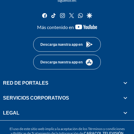
Síguenos en:
facebook
tiktok
instagram
twitter
whatsapp
google
youtube-
Más contenido en
footer
Descarga nuestra app en
Descarga nuestra app en
RED DE PORTALES
SERVICIOS CORPORATIVOS
LEGAL
El uso de este sitio web implica la aceptación de los
Términos y condiciones
y
Políticas de Tratamiento de la Información
de
CARACOL TELEVISIÓN