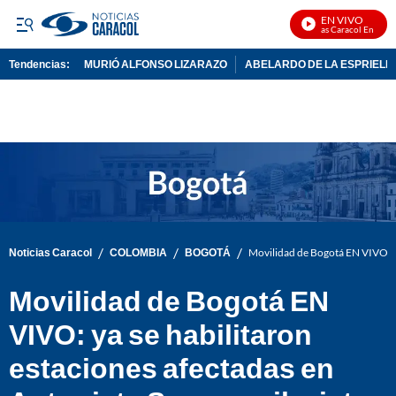
EN VIVO
Noticias Caracol En Vivo
Tendencias:
MURIÓ ALFONSO LIZARAZO
ABELARDO DE LA ESPRIELL
PUBLICIDAD
/
/
/
Noticias Caracol
COLOMBIA
BOGOTÁ
Movilidad de Bogotá EN VIVO: ya 
Movilidad de Bogotá EN
VIVO: ya se habilitaron
estaciones afectadas en