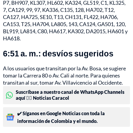
P7, BH907, KL307, HL602, KA324, GL519, C1, KL325,
7, CA129, 99, 97, KA336, C135, 128, HA702, T12,
CA127, HA725, SE10, T13, CH131, FL422, HA706,
CA153, T25, HA704, LA805, 143, CA124, GA501, 120,
BL919, LA814, C80, HA617, KA302, DA2015, HA601 y
HA618.
6:51 a. m.: desvíos sugeridos
A los usuarios que transitan por la Av. Bosa, se sugiere
tomar la Carrera 80 o Av. Cali al norte. Para quienes
transitan al sur, tomar Av. Villavicencio al Occidente.
Suscríbase a nuestro canal de WhatsApp Channels
aquí 👉🏻 Noticias Caracol
✔️ Síganos en Google Noticias con toda la
información de Colombia y el mundo.