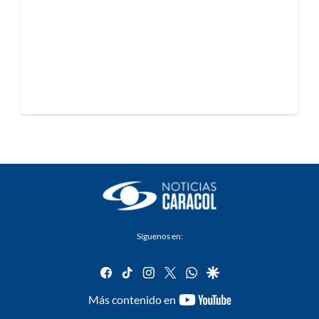
Síguenos en:
facebook
tiktok
instagram
twitter
whatsapp
google
youtube-
Más contenido en
footer