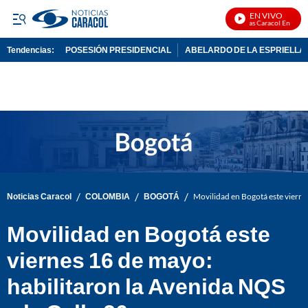
EN VIVO
Noticias Caracol En Vivo
Tendencias:
POSESIÓN PRESIDENCIAL
ABELARDO DE LA ESPRIELLA
PUBLICIDAD
/
/
/
Noticias Caracol
COLOMBIA
BOGOTÁ
Movilidad en Bogotá este viernes
Movilidad en Bogotá este
viernes 16 de mayo:
habilitaron la Avenida NQS