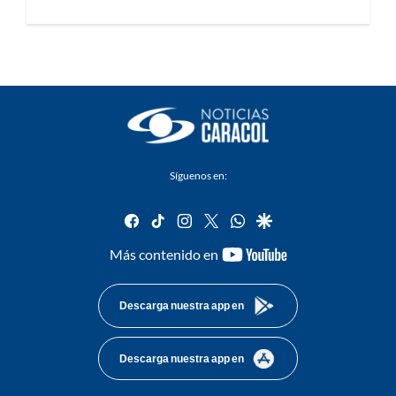
Síguenos en:
facebook
tiktok
instagram
twitter
whatsapp
google
youtube-
Más contenido en
footer
Descarga nuestra app en
Descarga nuestra app en