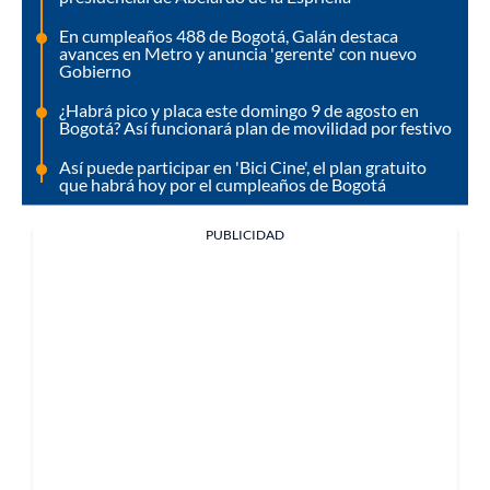
En cumpleaños 488 de Bogotá, Galán destaca
avances en Metro y anuncia 'gerente' con nuevo
Gobierno
¿Habrá pico y placa este domingo 9 de agosto en
Bogotá? Así funcionará plan de movilidad por festivo
Así puede participar en 'Bici Cine', el plan gratuito
que habrá hoy por el cumpleaños de Bogotá
PUBLICIDAD