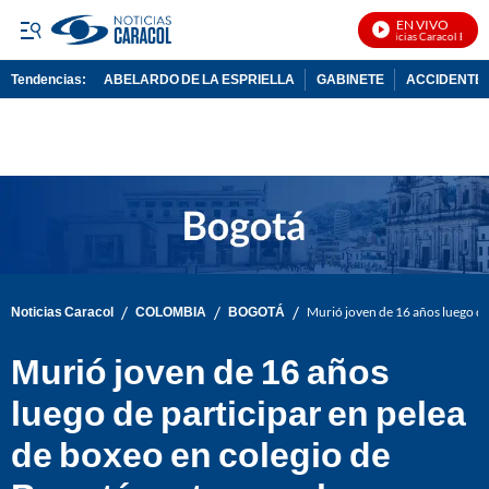
EN VIVO
Noticias Caracol En Viv
Tendencias:
ABELARDO DE LA ESPRIELLA
GABINETE
ACCIDENTE 
PUBLICIDAD
/
/
/
Noticias Caracol
COLOMBIA
BOGOTÁ
Murió joven de 16 años luego de 
Murió joven de 16 años
luego de participar en pelea
de boxeo en colegio de