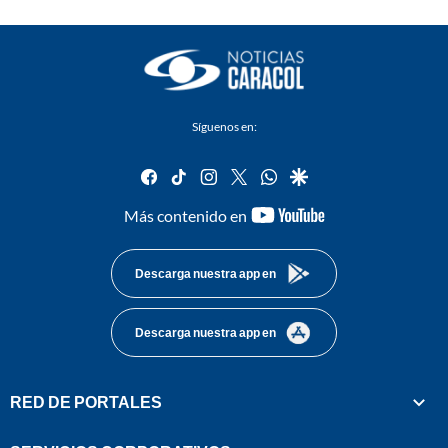
Síguenos en:
facebook
tiktok
instagram
twitter
whatsapp
google
youtube-
Más contenido en
footer
Descarga nuestra app en
Descarga nuestra app en
RED DE PORTALES