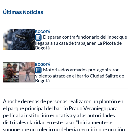
Últimas Noticias
BOGOTÁ
Disparan contra funcionario del Inpec que
llegaba a su casa de trabajar en La Picota de
Bogotá
BOGOTÁ
Motorizados armados protagonizaron
violento atraco en el barrio Ciudad Salitre de
Bogotá
Anoche decenas de personas realizaron un plantón en
el parque principal del barrio Prado Veraniego para
pedir a la institución educativa y a las autoridades
distritales claridad en este caso. "Inicialmente se
supone que un colegio no debería permitir que un niño