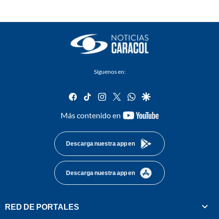
Síguenos en:
facebook
tiktok
instagram
twitter
whatsapp
google
youtube-
Más contenido en
footer
Descarga nuestra app en
Descarga nuestra app en
RED DE PORTALES