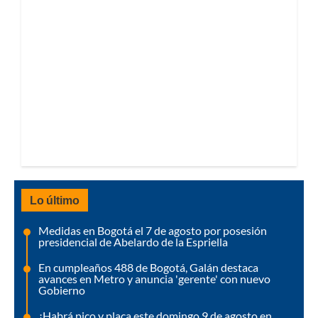
Lo último
Medidas en Bogotá el 7 de agosto por posesión
presidencial de Abelardo de la Espriella
En cumpleaños 488 de Bogotá, Galán destaca
avances en Metro y anuncia 'gerente' con nuevo
Gobierno
¿Habrá pico y placa este domingo 9 de agosto en