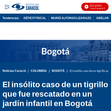
EN VIVO
Noticias Caracol En Vivo
Tendencias:
DÉFICIT FISCAL
MURIÓ ALFONSO LIZARAZO
ABELARDO
PUBLICIDAD
/
/
/
Noticias Caracol
COLOMBIA
BOGOTÁ
El insólito caso de un tigrillo qu
El insólito caso de un tigrillo
que fue rescatado en un
jardín infantil en Bogotá