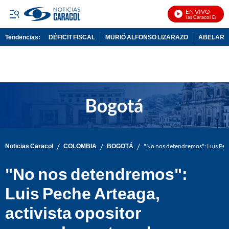
EN VIVO
Noticias Caracol En Vivo
Tendencias:
DÉFICIT FISCAL
MURIÓ ALFONSO LIZARAZO
ABELARDO
PUBLICIDAD
/
/
/
Noticias Caracol
COLOMBIA
BOGOTÁ
"No nos detendremos": Luis Pech
"No nos detendremos":
Luis Peche Arteaga,
activista opositor