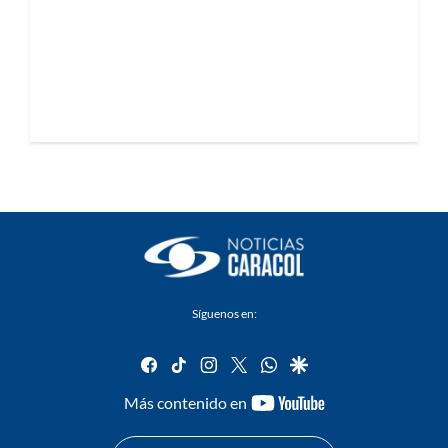
Síguenos en:
facebook
tiktok
instagram
twitter
whatsapp
google
youtube-
Más contenido en
footer