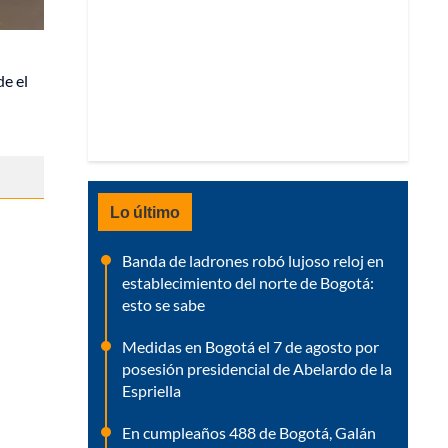
e el
Lo último
Banda de ladrones robó lujoso reloj en
establecimiento del norte de Bogotá:
esto se sabe
Medidas en Bogotá el 7 de agosto por
posesión presidencial de Abelardo de la
Espriella
En cumpleaños 488 de Bogotá, Galán