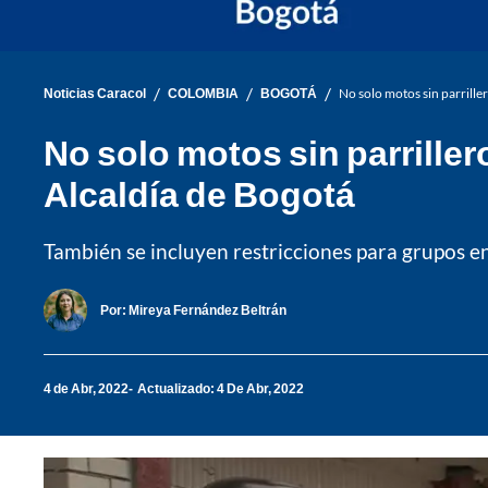
/
/
/
Noticias Caracol
COLOMBIA
BOGOTÁ
No solo motos sin parrille
No solo motos sin parrille
Alcaldía de Bogotá
También se incluyen restricciones para grupos en 
Por:
Mireya Fernández Beltrán
4 de Abr, 2022
Actualizado: 4 De Abr, 2022