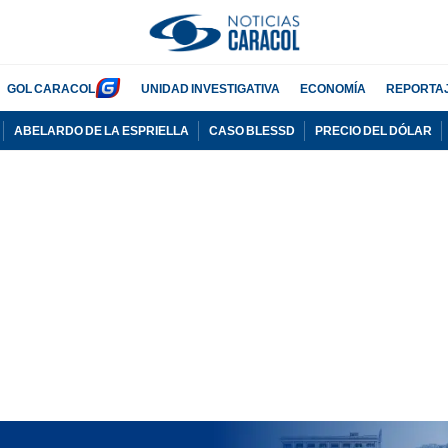
GOL CARACOL
UNIDAD INVESTIGATIVA
ECONOMÍA
REPORTA
ABELARDO DE LA ESPRIELLA
CASO BLESSD
PRECIO DEL DÓLAR
PUBLICIDAD