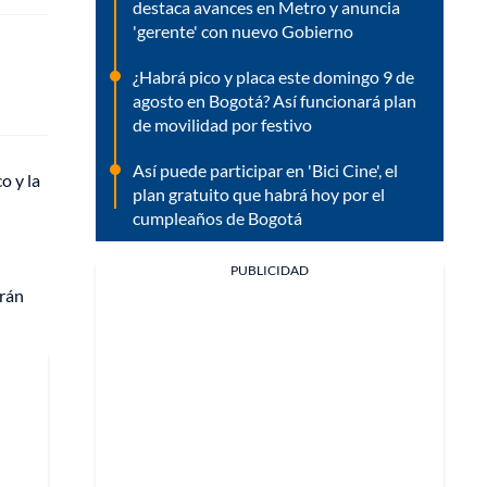
destaca avances en Metro y anuncia
'gerente' con nuevo Gobierno
¿Habrá pico y placa este domingo 9 de
agosto en Bogotá? Así funcionará plan
de movilidad por festivo
Así puede participar en 'Bici Cine', el
o y la
plan gratuito que habrá hoy por el
cumpleaños de Bogotá
PUBLICIDAD
drán