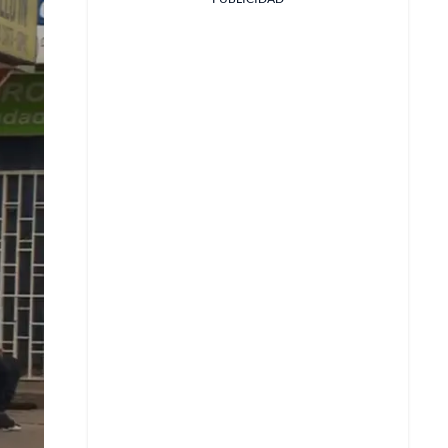
Facebook
X
Whatsapp
Copiar enlace
Telegram
LinkedIn