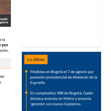
reepik/
sguerra
e la
e por
ación.
Lo último
Medidas en Bogotá el 7 de agosto por
 de
posesión presidencial de Abelardo de la
y
Espriella
En cumpleaños 488 de Bogotá, Galán
destaca avances en Metro y anuncia
'gerente' con nuevo Gobierno