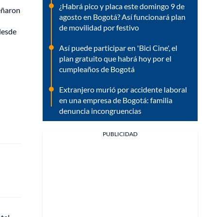
¿Habrá pico y placa este domingo 9 de
señaron
agosto en Bogotá? Así funcionará plan
de movilidad por festivo
desde
Así puede participar en 'Bici Cine', el
plan gratuito que habrá hoy por el
cumpleaños de Bogotá
Extranjero murió por accidente laboral
en una empresa de Bogotá: familia
denuncia incongruencias
PUBLICIDAD