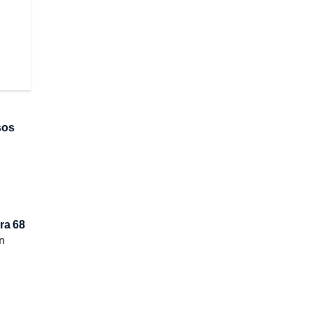
sos
ra 68
n