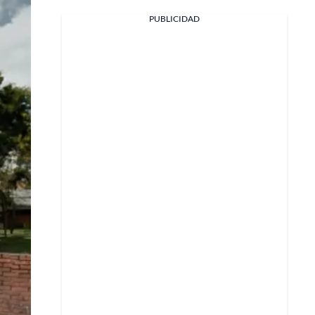
PUBLICIDAD
Facebook
X
Whatsapp
Copiar enlace
Telegram
LinkedIn