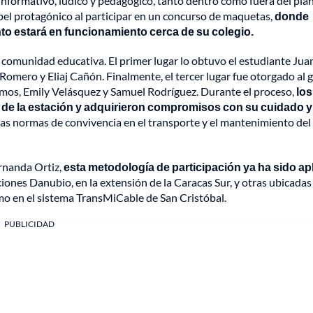
informativo, lúdico y pedagógico, tanto dentro como fuera del plan
pel protagónico al participar en un concurso de maquetas,
donde
to estará en funcionamiento cerca de su colegio.
 comunidad educativa. El primer lugar lo obtuvo el estudiante Jua
omero y Eliaj Cañón. Finalmente, el tercer lugar fue otorgado al 
mos, Emily Velásquez y Samuel Rodríguez. Durante el proceso,
los
l de la estación y adquirieron compromisos con su cuidado y
 las normas de convivencia en el transporte y el mantenimiento del
rnanda Ortiz,
esta metodología de participación ya ha sido ap
iones Danubio, en la extensión de la Caracas Sur, y otras ubicadas 
omo en el sistema TransMiCable de San Cristóbal.
PUBLICIDAD