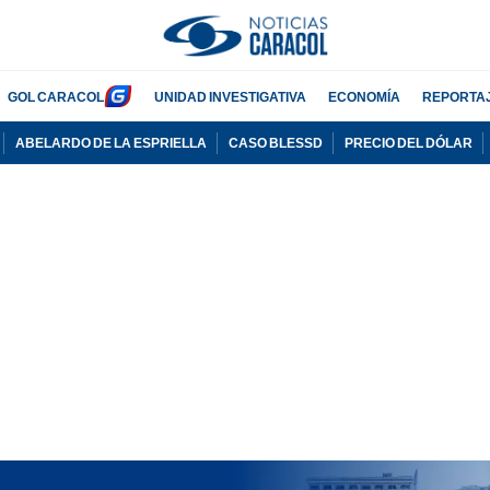
GOL CARACOL
UNIDAD INVESTIGATIVA
ECONOMÍA
REPORTA
ABELARDO DE LA ESPRIELLA
CASO BLESSD
PRECIO DEL DÓLAR
PUBLICIDAD