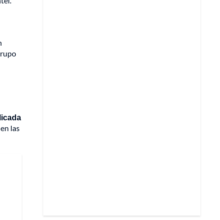
tel.
n
grupo
licada
en las