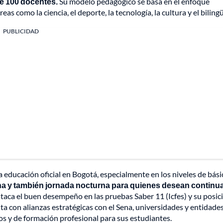
de 100 docentes.
Su modelo pedagógico se basa en el enfoque
eas como la ciencia, el deporte, la tecnología, la cultura y el biling
PUBLICIDAD
a educación oficial en Bogotá, especialmente en los niveles de bási
na y también jornada nocturna para quienes desean continu
staca el buen desempeño en las pruebas Saber 11 (Icfes) y su posic
nta con alianzas estratégicas con el Sena, universidades y entidade
cos y de formación profesional para sus estudiantes.