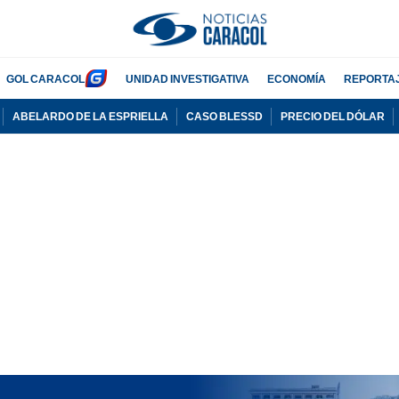
GOL CARACOL
UNIDAD INVESTIGATIVA
ECONOMÍA
REPORTA
ABELARDO DE LA ESPRIELLA
CASO BLESSD
PRECIO DEL DÓLAR
PUBLICIDAD