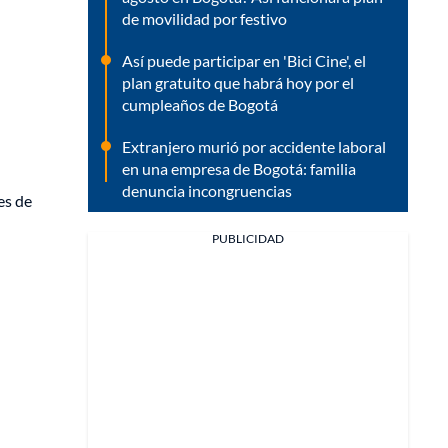
de movilidad por festivo
Así puede participar en 'Bici Cine', el
plan gratuito que habrá hoy por el
cumpleaños de Bogotá
Extranjero murió por accidente laboral
en una empresa de Bogotá: familia
denuncia incongruencias
es de
PUBLICIDAD