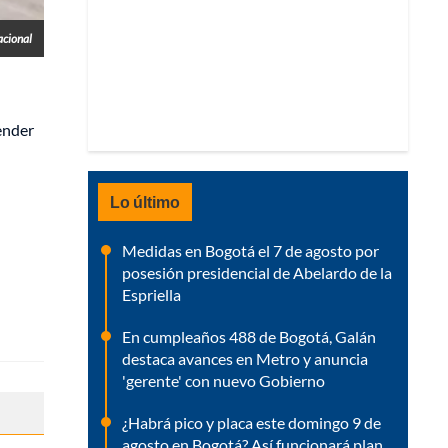
acional
tender
Lo último
Medidas en Bogotá el 7 de agosto por
posesión presidencial de Abelardo de la
Espriella
En cumpleaños 488 de Bogotá, Galán
destaca avances en Metro y anuncia
'gerente' con nuevo Gobierno
¿Habrá pico y placa este domingo 9 de
agosto en Bogotá? Así funcionará plan