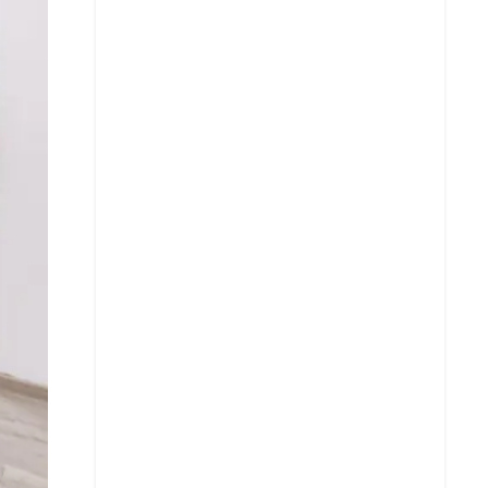
Facebook
X
Whatsapp
Copiar enlace
Telegram
LinkedIn