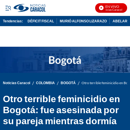
EN VIVO
Noticias Caracol En Viv
Tendencias:
DÉFICIT FISCAL
MURIÓ ALFONSO LIZARAZO
ABELARDO
PUBLICIDAD
/
/
/
Noticias Caracol
COLOMBIA
BOGOTÁ
Otro terrible feminicidio en Bog
Otro terrible feminicidio en
Bogotá: fue asesinada por
su pareja mientras dormía