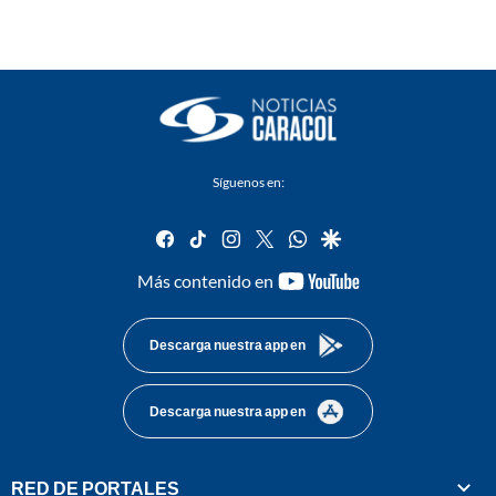
Síguenos en:
facebook
tiktok
instagram
twitter
whatsapp
google
youtube-
Más contenido en
footer
Descarga nuestra app en
Descarga nuestra app en
RED DE PORTALES