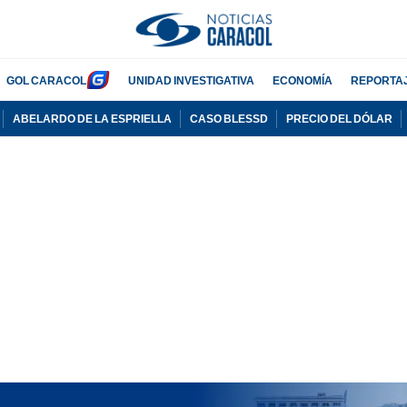
GOL CARACOL
UNIDAD INVESTIGATIVA
ECONOMÍA
REPORTA
ABELARDO DE LA ESPRIELLA
CASO BLESSD
PRECIO DEL DÓLAR
PUBLICIDAD