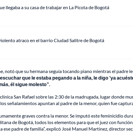
ue llegaba a su casa de trabajar en La Picota de Bogotá
lento atraco en el barrio Ciudad Salitre de Bogotá
che, notó que su hermana seguía tocando piano mientras el padre le
 escuchar que le estaba pegando a la niña, le digo ‘ya acuést
o más, él sigue molesto”.
 clínica San Rafael sobre las 2:30 de la madrugada, lugar donde mur
e los señalamientos apuntan al padre de la menor, quien fue captur
sumamente graves contra la menor. Se imputó este feminicidio dura
olitana de Bogotá, todos los elementos para que el juez con función
 ese padre de familia”, explicó José Manuel Martínez, director sec