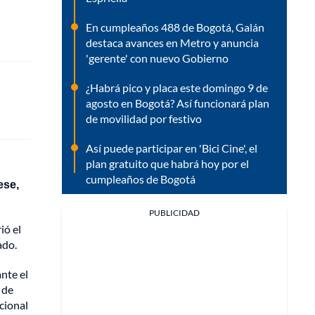
En cumpleaños 488 de Bogotá, Galán
destaca avances en Metro y anuncia
'gerente' con nuevo Gobierno
¿Habrá pico y placa este domingo 9 de
agosto en Bogotá? Así funcionará plan
de movilidad por festivo
Así puede participar en 'Bici Cine', el
plan gratuito que habrá hoy por el
cumpleaños de Bogotá
ese,
PUBLICIDAD
ió el
ado.
nte el
 de
cional