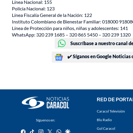
Línea Nacional: 155
Policía Nacional: 123
Línea Fiscalía General de la Nación: 122
Instituto Colombiano de Bienestar Familiar: 018000 91808
Línea de Protección para niños, niñas y adolescentes: 141
WhatsApp: 320 239 1685 – 320 865 5450 – 320 239 1320
Suscríbase a nuestro canal d
✔️ Síganos en Google Noticias
RED DE PORTA
Caracol Televisión
Blu Radio
Síguenos en:
Gol Caracol
facebook
tiktok
instagram
twitter
whatsapp
google