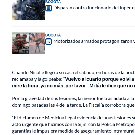
BOGOTÁ
Disparan contra funcionario del Inpec q
BOGOTÁ
Motorizados armados protagonizaron vio
Cuando Nicolle llegó a su casa el sábado, en horas de la no
reclamaba y la golpeaba: “
Vuelvo al cuarto porque volví a
mire la hora, ya no más, por favor’. Mi tía le dice que n
Por la gravedad de sus lesiones, la menor fue trasladada a la
domingo pasadas las 4 de la tarde. La Fiscalía corrobora qu
“El dictamen de Medicina Legal evidencia de unas lesiones 
acto urgente que hicimos con la Sijín, con la Policía Metrop
garantías le impusiera medida de aseguramiento intramural a