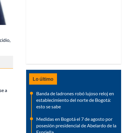
cidio,
Lo último
se a
Banda de ladrones robó lujoso reloj en
establecimiento del norte de Bogotá:
esto se sabe
Medidas en Bogotá el 7 de agosto por
posesión presidencial de Abelardo de la
Espriella