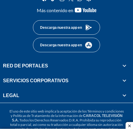
youtube-
Más contenido en
footer
Descarga nuestra app en
Descarga nuestra app en
RED DE PORTALES
SERVICIOS CORPORATIVOS
LEGAL
El uso de este sitio web implica la aceptación de los
Términos y condiciones
y
Políticas de Tratamiento de la Información
de
CARACOL TELEVISIÓN
S.A.
Todos los Derechos Reservados D.R.A. Prohibida su reproducción
total o parcial, así como su traducción a cualquier idioma sin autorización
cl
escrita de su titular. Reproduction in whole or in part, or translation