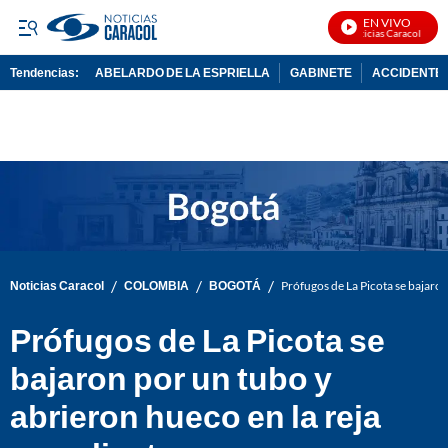
EN VIVO
Noticias Caracol En Viv
Tendencias:
ABELARDO DE LA ESPRIELLA
GABINETE
ACCIDENTE 
PUBLICIDAD
/
/
/
Noticias Caracol
COLOMBIA
BOGOTÁ
Prófugos de La Picota se bajaron
Prófugos de La Picota se
bajaron por un tubo y
abrieron hueco en la reja