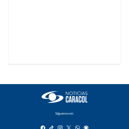
Síguenos en:
facebook
tiktok
instagram
twitter
whatsapp
google