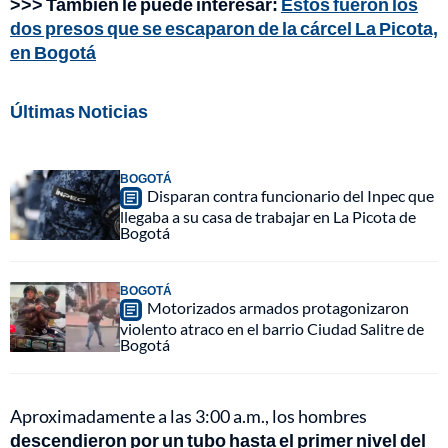
>>> También le puede interesar:
Estos fueron los
dos presos que se escaparon de la cárcel La Picota,
en Bogotá
Últimas Noticias
BOGOTÁ
Disparan contra funcionario del Inpec que
llegaba a su casa de trabajar en La Picota de
Bogotá
BOGOTÁ
Motorizados armados protagonizaron
violento atraco en el barrio Ciudad Salitre de
Bogotá
Aproximadamente a las 3:00 a.m., los hombres
descendieron por un tubo hasta el primer nivel del