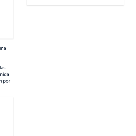
una
las
enida
án por