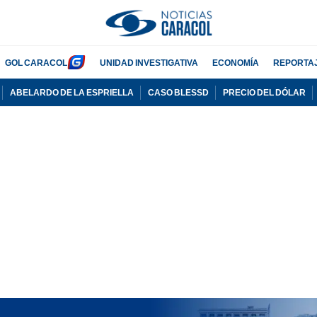
GOL CARACOL
UNIDAD INVESTIGATIVA
ECONOMÍA
REPORTA
ABELARDO DE LA ESPRIELLA
CASO BLESSD
PRECIO DEL DÓLAR
PUBLICIDAD