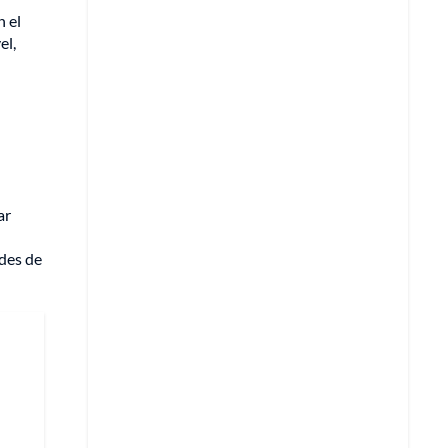
n el
el,
ar
ades de