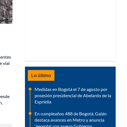
uentes
e vial
Lo último
Medidas en Bogotá el 7 de agosto por
posesión presidencial de Abelardo de la
Desde
Espriella
n,
En cumpleaños 488 de Bogotá, Galán
destaca avances en Metro y anuncia
'gerente' con nuevo Gobierno