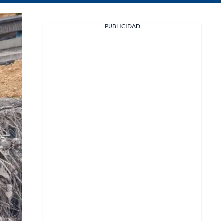
Facebook
PUBLICIDAD
X
Whatsapp
Copiar enlace
Telegram
LinkedIn