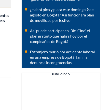
¿Habrá pico y placa este domingo 9 de
agosto en Bogotá? Así funcionará plan
uentes
de movilidad por festivo
ien
Así puede participar en 'Bici Cine', el
plan gratuito que habrá hoy por el
cumpleaños de Bogotá
Extranjero murió por accidente laboral
en una empresa de Bogotá: familia
denuncia incongruencias
PUBLICIDAD